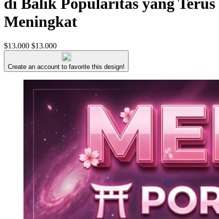
di Balik Popularitas yang Terus
Meningkat
$13.000
$13.000
Create an account to favorite this design!