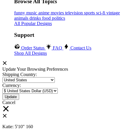
Browse All Topics
funny
music
anime
movies
television
sports
sci-fi
vintage
animals
drinks
food
politics
All Popular Designs
Support
Order Status
FAQ
Contact Us
Shop All Designs
Update Your Browsing Preferences
Shipping Country:
Currency:
Cancel
Katie:
5'10"
160