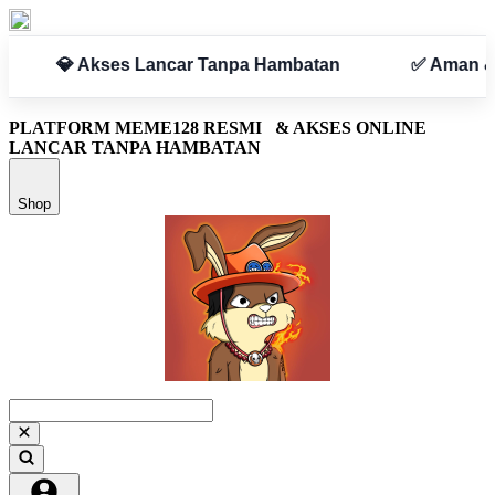
✅ Aman & Terpercaya
PLATFORM MEME128 RESMI
& AKSES ONLINE
LANCAR TANPA HAMBATAN
Shop