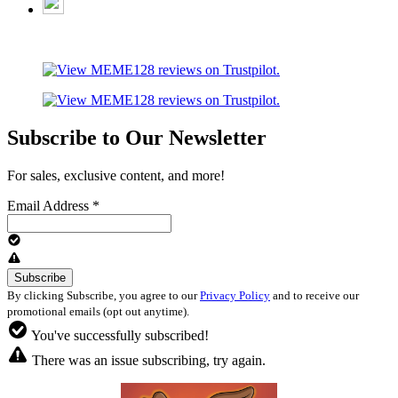
Subscribe to Our Newsletter
For sales, exclusive content, and more!
Email Address
*
By clicking Subscribe, you agree to our
Privacy Policy
and to receive our
promotional emails (opt out anytime).
You've successfully subscribed!
There was an issue subscribing, try again.