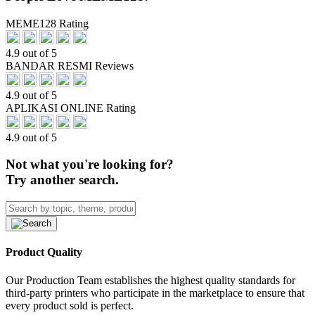
MEME128 Rating
4.9 out of 5
BANDAR RESMI Reviews
4.9 out of 5
APLIKASI ONLINE Rating
4.9 out of 5
Not what you're looking for?
Try another search.
Product Quality
Our Production Team establishes the highest quality standards for
third-party printers who participate in the marketplace to ensure that
every product sold is perfect.