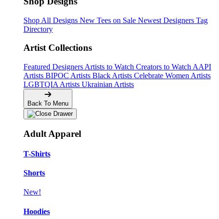
Shop Designs
Shop All Designs
New Tees on Sale
Newest Designers
Tag
Directory
Artist Collections
Featured Designers
Artists to Watch
Creators to Watch
AAPI
Artists
BIPOC Artists
Black Artists
Celebrate Women Artists
LGBTQIA Artists
Ukrainian Artists
Back To Menu
Adult Apparel
T-Shirts
Shorts
New!
Hoodies