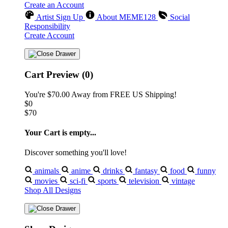
Create an Account
Artist Sign Up
About MEME128
Social
Responsibility
Create Account
Cart Preview (0)
You're
$70.00
Away from
FREE US Shipping!
$0
$70
Your Cart is empty...
Discover something you'll love!
animals
anime
drinks
fantasy
food
funny
movies
sci-fi
sports
television
vintage
Shop All Designs