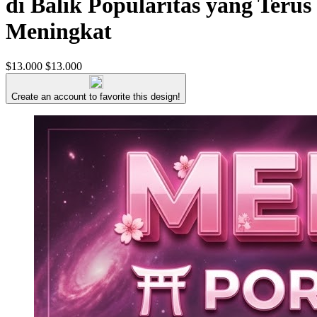
di Balik Popularitas yang Terus
Meningkat
$13.000
$13.000
Create an account to favorite this design!