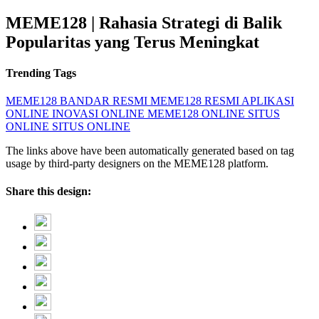
MEME128 | Rahasia Strategi di Balik
Popularitas yang Terus Meningkat
Trending Tags
MEME128
BANDAR RESMI
MEME128 RESMI
APLIKASI
ONLINE
INOVASI ONLINE
MEME128 ONLINE
SITUS
ONLINE
SITUS ONLINE
The links above have been automatically generated based on tag
usage by third-party designers on the MEME128 platform.
Share this design: