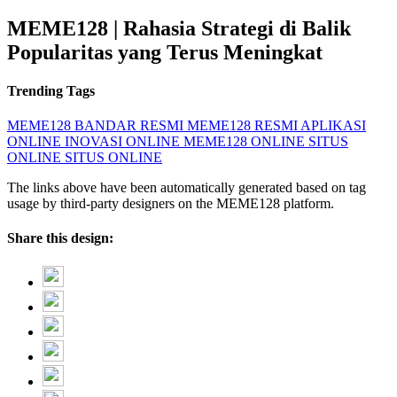
MEME128 | Rahasia Strategi di Balik
Popularitas yang Terus Meningkat
Trending Tags
MEME128
BANDAR RESMI
MEME128 RESMI
APLIKASI
ONLINE
INOVASI ONLINE
MEME128 ONLINE
SITUS
ONLINE
SITUS ONLINE
The links above have been automatically generated based on tag
usage by third-party designers on the MEME128 platform.
Share this design: