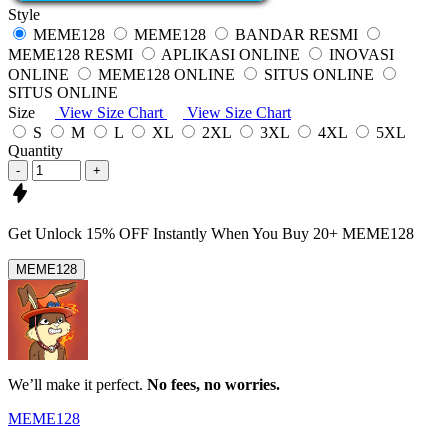
Style
MEME128
MEME128
BANDAR RESMI
MEME128 RESMI
APLIKASI ONLINE
INOVASI
ONLINE
MEME128 ONLINE
SITUS ONLINE
SITUS ONLINE
Size
View Size Chart
View Size Chart
S
M
L
XL
2XL
3XL
4XL
5XL
Quantity
-
+
Get
Unlock 15%
OFF Instantly When You Buy
20+ MEME128
MEME128
We’ll make it perfect.
No fees, no worries.
MEME128