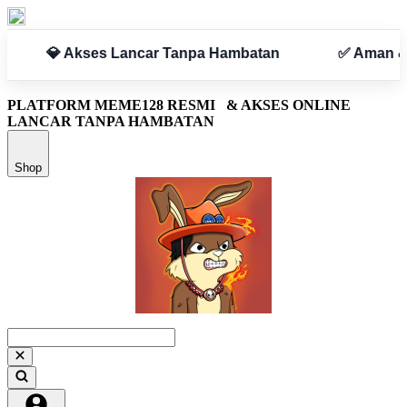
✅ Aman & Terpercaya
PLATFORM MEME128 RESMI
& AKSES ONLINE
LANCAR TANPA HAMBATAN
Shop