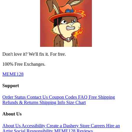
Don't love it? We'll fix it. For free.
100% Free Exchanges.
MEME128
Support
Order Status
Contact Us
Coupon Codes
FAQ
Free Shipping
Refunds & Returns
Shipping Info
Size Chart
About Us
About Us
Accessibility
Create a Dashery Store
Careers
Hire an
Artist
Social Responsibility
MEME128 Reviews