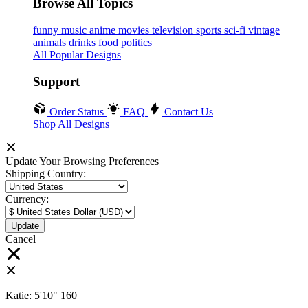
Browse All Topics
funny
music
anime
movies
television
sports
sci-fi
vintage
animals
drinks
food
politics
All Popular Designs
Support
Order Status
FAQ
Contact Us
Shop All Designs
Update Your Browsing Preferences
Shipping Country:
Currency:
Cancel
Katie:
5'10"
160