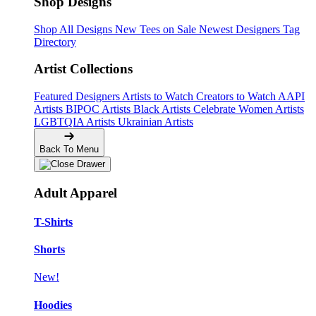
Shop Designs
Shop All Designs
New Tees on Sale
Newest Designers
Tag
Directory
Artist Collections
Featured Designers
Artists to Watch
Creators to Watch
AAPI
Artists
BIPOC Artists
Black Artists
Celebrate Women Artists
LGBTQIA Artists
Ukrainian Artists
Back To Menu
Adult Apparel
T-Shirts
Shorts
New!
Hoodies