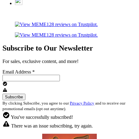
Subscribe to Our Newsletter
For sales, exclusive content, and more!
Email Address
*
By clicking Subscribe, you agree to our
Privacy Policy
and to receive our
promotional emails (opt out anytime).
You've successfully subscribed!
There was an issue subscribing, try again.