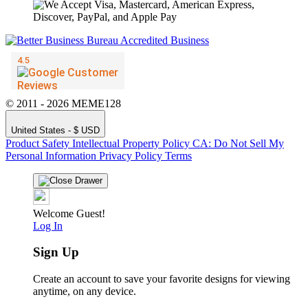
© 2011 - 2026 MEME128
United States - $ USD
Product Safety
Intellectual Property Policy
CA: Do Not Sell My
Personal Information
Privacy Policy
Terms
Welcome Guest!
Log In
Sign Up
Create an account to save your favorite designs for viewing
anytime, on any device.