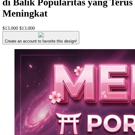
di Balik Popularitas yang Terus
Meningkat
$13.000
$13.000
Create an account to favorite this design!