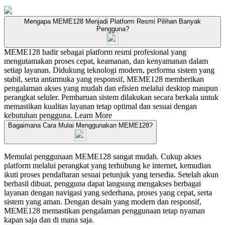
Mengapa MEME128 Menjadi Platform Resmi Pilihan Banyak
Pengguna?
MEME128 hadir sebagai platform resmi profesional yang
mengutamakan proses cepat, keamanan, dan kenyamanan dalam
setiap layanan. Didukung teknologi modern, performa sistem yang
stabil, serta antarmuka yang responsif, MEME128 memberikan
pengalaman akses yang mudah dan efisien melalui desktop maupun
perangkat seluler. Pembaruan sistem dilakukan secara berkala untuk
memastikan kualitas layanan tetap optimal dan sesuai dengan
kebutuhan pengguna.
Learn More
Bagaimana Cara Mulai Menggunakan MEME128?
Memulai penggunaan MEME128 sangat mudah. Cukup akses
platform melalui perangkat yang terhubung ke internet, kemudian
ikuti proses pendaftaran sesuai petunjuk yang tersedia. Setelah akun
berhasil dibuat, pengguna dapat langsung mengakses berbagai
layanan dengan navigasi yang sederhana, proses yang cepat, serta
sistem yang aman. Dengan desain yang modern dan responsif,
MEME128 memastikan pengalaman penggunaan tetap nyaman
kapan saja dan di mana saja.