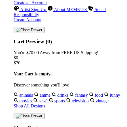
Create an Account
Artist Sign Up
About MEME128
Social
Responsibility
Create Account
Cart Preview (0)
You're
$70.00
Away from
FREE US Shipping!
$0
$70
Your Cart is empty...
Discover something you'll love!
animals
anime
drinks
fantasy
food
funny
movies
sci-fi
sports
television
vintage
Shop All Designs