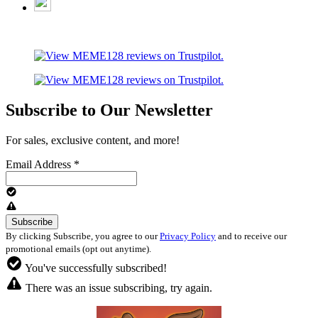
Subscribe to Our Newsletter
For sales, exclusive content, and more!
Email Address
*
By clicking Subscribe, you agree to our
Privacy Policy
and to receive our
promotional emails (opt out anytime).
You've successfully subscribed!
There was an issue subscribing, try again.