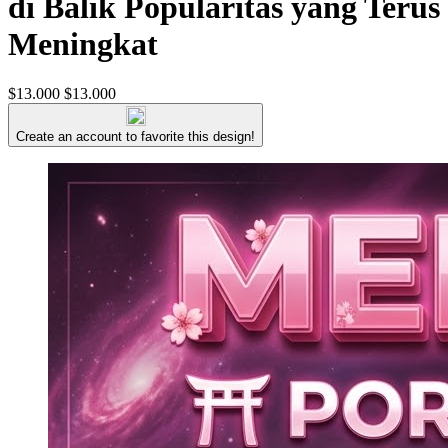
di Balik Popularitas yang Terus
Meningkat
$13.000
$13.000
Create an account to favorite this design!