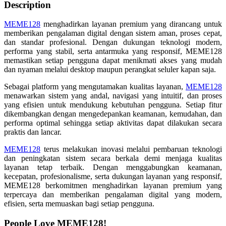
Description
MEME128
menghadirkan layanan premium yang dirancang untuk
memberikan pengalaman digital dengan sistem aman, proses cepat,
dan standar profesional. Dengan dukungan teknologi modern,
performa yang stabil, serta antarmuka yang responsif, MEME128
memastikan setiap pengguna dapat menikmati akses yang mudah
dan nyaman melalui desktop maupun perangkat seluler kapan saja.
Sebagai platform yang mengutamakan kualitas layanan,
MEME128
menawarkan sistem yang andal, navigasi yang intuitif, dan proses
yang efisien untuk mendukung kebutuhan pengguna. Setiap fitur
dikembangkan dengan mengedepankan keamanan, kemudahan, dan
performa optimal sehingga setiap aktivitas dapat dilakukan secara
praktis dan lancar.
MEME128
terus melakukan inovasi melalui pembaruan teknologi
dan peningkatan sistem secara berkala demi menjaga kualitas
layanan tetap terbaik. Dengan menggabungkan keamanan,
kecepatan, profesionalisme, serta dukungan layanan yang responsif,
MEME128 berkomitmen menghadirkan layanan premium yang
terpercaya dan memberikan pengalaman digital yang modern,
efisien, serta memuaskan bagi setiap pengguna.
People Love MEME128!