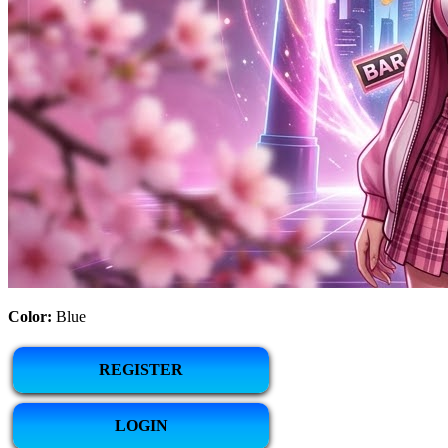
Color:
Blue
REGISTER
LOGIN