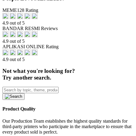
MEME128 Rating
4.9 out of 5
BANDAR RESMI Reviews
4.9 out of 5
APLIKASI ONLINE Rating
4.9 out of 5
Not what you're looking for?
Try another search.
Product Quality
Our Production Team establishes the highest quality standards for
third-party printers who participate in the marketplace to ensure that
every product sold is perfect.