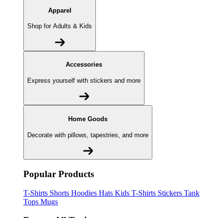
Apparel
Shop for Adults & Kids
Accessories
Express yourself with stickers and more
Home Goods
Decorate with pillows, tapestries, and more
Popular Products
T-Shirts
Shorts
Hoodies
Hats
Kids T-Shirts
Stickers
Tank
Tops
Mugs