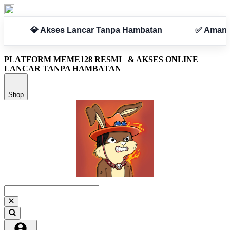
✅ Aman & Terpercaya
PLATFORM MEME128 RESMI
& AKSES ONLINE
LANCAR TANPA HAMBATAN
Shop