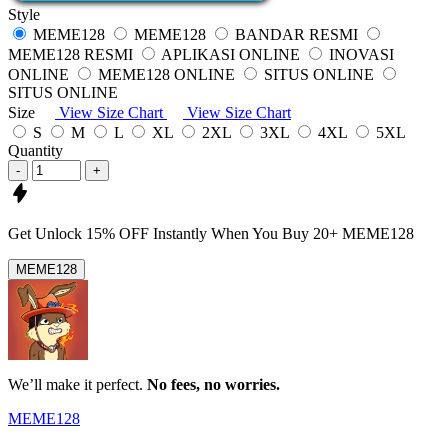
Style
MEME128
MEME128
BANDAR RESMI
MEME128 RESMI
APLIKASI ONLINE
INOVASI
ONLINE
MEME128 ONLINE
SITUS ONLINE
SITUS ONLINE
Size
View Size Chart
View Size Chart
S
M
L
XL
2XL
3XL
4XL
5XL
Quantity
-
+
Get
Unlock 15%
OFF Instantly When You Buy
20+ MEME128
MEME128
We’ll make it perfect.
No fees, no worries.
MEME128