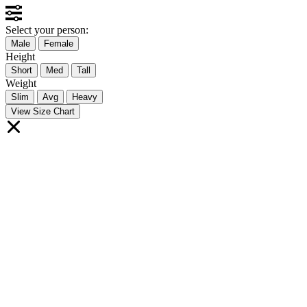
Select your person:
Male
Female
Height
Short
Med
Tall
Weight
Slim
Avg
Heavy
View Size Chart