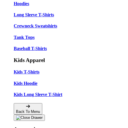
Hoodies
Long Sleeve T-Shirts
Crewneck Sweatshirts
Tank Tops
Baseball T-Shirts
Kids Apparel
Kids T-Shirts
Kids Hoodie
Kids Long Sleeve T-Shirt
Back To Menu