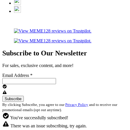
Subscribe to Our Newsletter
For sales, exclusive content, and more!
Email Address
*
By clicking Subscribe, you agree to our
Privacy Policy
and to receive our
promotional emails (opt out anytime).
You've successfully subscribed!
There was an issue subscribing, try again.