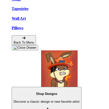
Tapestries
Wall Art
Pillows
Back To Menu
Shop Designs
Discover a classic design or new favorite artist