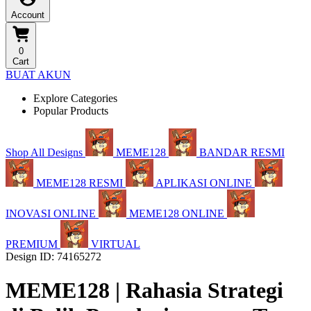
Account
0
Cart
BUAT AKUN
Explore Categories
Popular Products
Shop All Designs
MEME128
BANDAR RESMI
MEME128 RESMI
APLIKASI ONLINE
INOVASI ONLINE
MEME128 ONLINE
PREMIUM
VIRTUAL
Design ID: 74165272
MEME128 | Rahasia Strategi