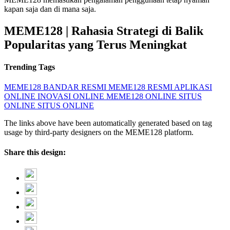
kapan saja dan di mana saja.
MEME128 | Rahasia Strategi di Balik
Popularitas yang Terus Meningkat
Trending Tags
MEME128
BANDAR RESMI
MEME128 RESMI
APLIKASI
ONLINE
INOVASI ONLINE
MEME128 ONLINE
SITUS
ONLINE
SITUS ONLINE
The links above have been automatically generated based on tag
usage by third-party designers on the MEME128 platform.
Share this design: