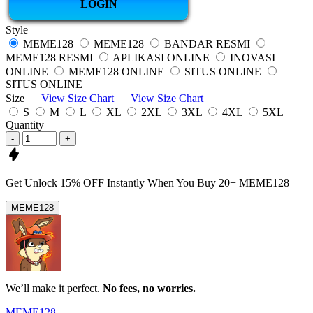
LOGIN
Style
MEME128
MEME128
BANDAR RESMI
MEME128 RESMI
APLIKASI ONLINE
INOVASI
ONLINE
MEME128 ONLINE
SITUS ONLINE
SITUS ONLINE
Size
View Size Chart
View Size Chart
S
M
L
XL
2XL
3XL
4XL
5XL
Quantity
-
+
Get
Unlock 15%
OFF Instantly When You Buy
20+ MEME128
MEME128
We’ll make it perfect.
No fees, no worries.
MEME128