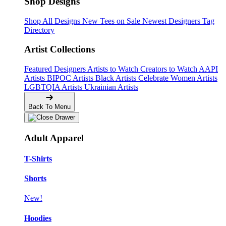
Shop Designs
Shop All Designs
New Tees on Sale
Newest Designers
Tag
Directory
Artist Collections
Featured Designers
Artists to Watch
Creators to Watch
AAPI
Artists
BIPOC Artists
Black Artists
Celebrate Women Artists
LGBTQIA Artists
Ukrainian Artists
Back To Menu
Adult Apparel
T-Shirts
Shorts
New!
Hoodies