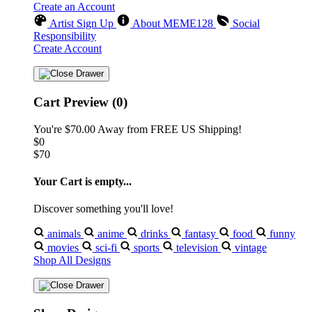
Create an Account
Artist Sign Up
About MEME128
Social
Responsibility
Create Account
Cart Preview (0)
You're
$70.00
Away from
FREE US Shipping!
$0
$70
Your Cart is empty...
Discover something you'll love!
animals
anime
drinks
fantasy
food
funny
movies
sci-fi
sports
television
vintage
Shop All Designs