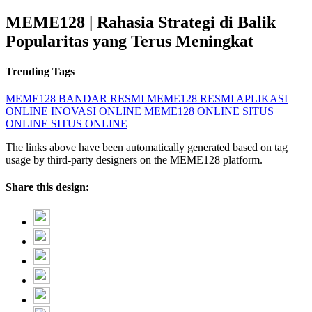
MEME128 | Rahasia Strategi di Balik
Popularitas yang Terus Meningkat
Trending Tags
MEME128
BANDAR RESMI
MEME128 RESMI
APLIKASI
ONLINE
INOVASI ONLINE
MEME128 ONLINE
SITUS
ONLINE
SITUS ONLINE
The links above have been automatically generated based on tag
usage by third-party designers on the MEME128 platform.
Share this design: