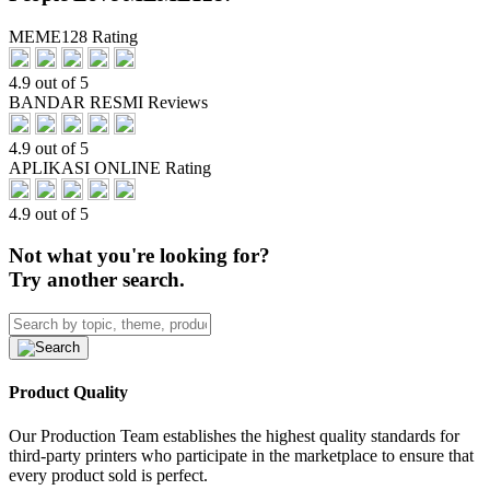
MEME128 Rating
4.9 out of 5
BANDAR RESMI Reviews
4.9 out of 5
APLIKASI ONLINE Rating
4.9 out of 5
Not what you're looking for?
Try another search.
Product Quality
Our Production Team establishes the highest quality standards for
third-party printers who participate in the marketplace to ensure that
every product sold is perfect.