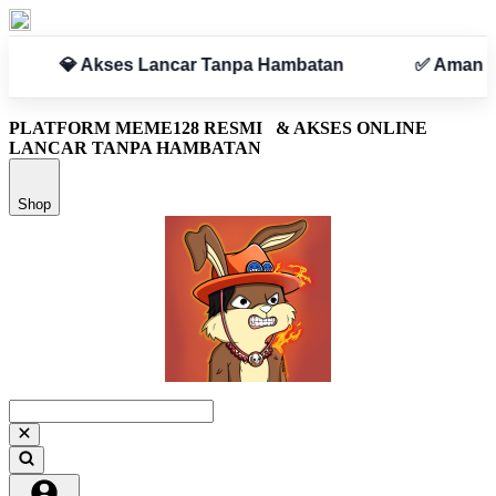
✅ Aman & Terpercaya
PLATFORM MEME128 RESMI
& AKSES ONLINE
LANCAR TANPA HAMBATAN
Shop