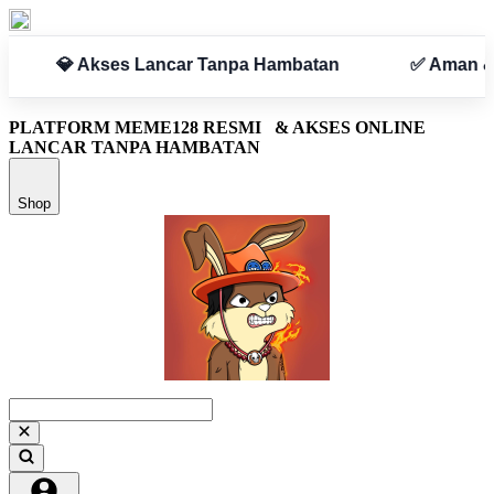
✅ Aman & Terpercaya
PLATFORM MEME128 RESMI
& AKSES ONLINE
LANCAR TANPA HAMBATAN
Shop