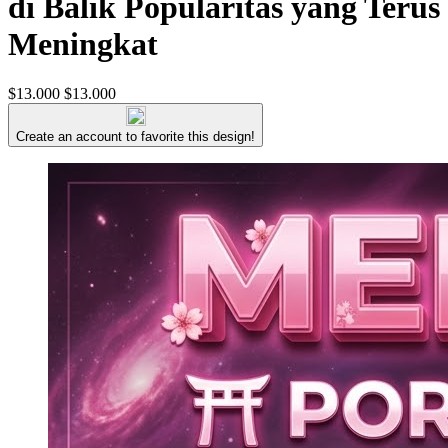
di Balik Popularitas yang Terus
Meningkat
$13.000
$13.000
Create an account to favorite this design!