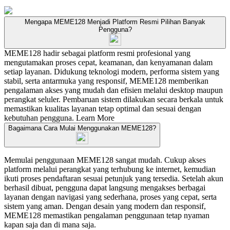
Mengapa MEME128 Menjadi Platform Resmi Pilihan Banyak
Pengguna?
MEME128 hadir sebagai platform resmi profesional yang
mengutamakan proses cepat, keamanan, dan kenyamanan dalam
setiap layanan. Didukung teknologi modern, performa sistem yang
stabil, serta antarmuka yang responsif, MEME128 memberikan
pengalaman akses yang mudah dan efisien melalui desktop maupun
perangkat seluler. Pembaruan sistem dilakukan secara berkala untuk
memastikan kualitas layanan tetap optimal dan sesuai dengan
kebutuhan pengguna.
Learn More
Bagaimana Cara Mulai Menggunakan MEME128?
Memulai penggunaan MEME128 sangat mudah. Cukup akses
platform melalui perangkat yang terhubung ke internet, kemudian
ikuti proses pendaftaran sesuai petunjuk yang tersedia. Setelah akun
berhasil dibuat, pengguna dapat langsung mengakses berbagai
layanan dengan navigasi yang sederhana, proses yang cepat, serta
sistem yang aman. Dengan desain yang modern dan responsif,
MEME128 memastikan pengalaman penggunaan tetap nyaman
kapan saja dan di mana saja.