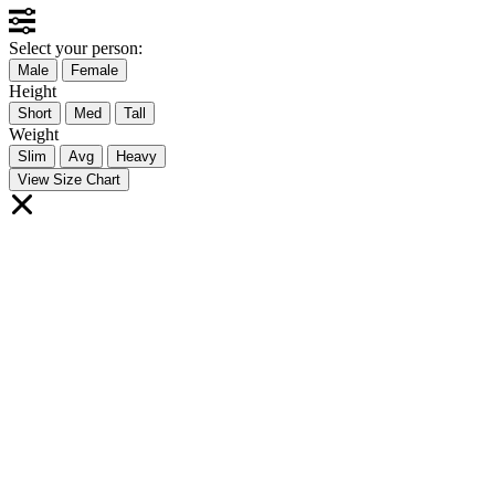
Select your person:
Male
Female
Height
Short
Med
Tall
Weight
Slim
Avg
Heavy
View Size Chart