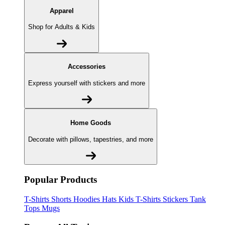
Apparel
Shop for Adults & Kids
Accessories
Express yourself with stickers and more
Home Goods
Decorate with pillows, tapestries, and more
Popular Products
T-Shirts
Shorts
Hoodies
Hats
Kids T-Shirts
Stickers
Tank
Tops
Mugs