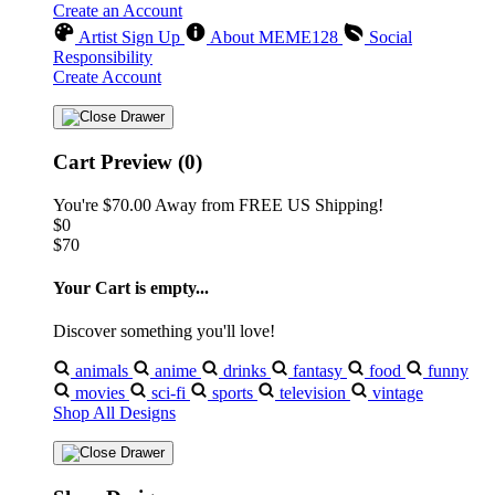
Create an Account
Artist Sign Up
About MEME128
Social
Responsibility
Create Account
Cart Preview (0)
You're
$70.00
Away from
FREE US Shipping!
$0
$70
Your Cart is empty...
Discover something you'll love!
animals
anime
drinks
fantasy
food
funny
movies
sci-fi
sports
television
vintage
Shop All Designs