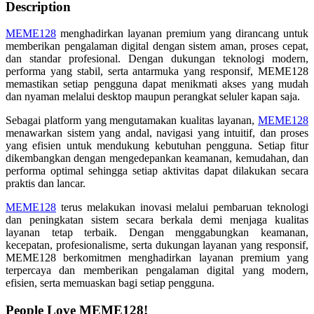
Description
MEME128
menghadirkan layanan premium yang dirancang untuk
memberikan pengalaman digital dengan sistem aman, proses cepat,
dan standar profesional. Dengan dukungan teknologi modern,
performa yang stabil, serta antarmuka yang responsif, MEME128
memastikan setiap pengguna dapat menikmati akses yang mudah
dan nyaman melalui desktop maupun perangkat seluler kapan saja.
Sebagai platform yang mengutamakan kualitas layanan,
MEME128
menawarkan sistem yang andal, navigasi yang intuitif, dan proses
yang efisien untuk mendukung kebutuhan pengguna. Setiap fitur
dikembangkan dengan mengedepankan keamanan, kemudahan, dan
performa optimal sehingga setiap aktivitas dapat dilakukan secara
praktis dan lancar.
MEME128
terus melakukan inovasi melalui pembaruan teknologi
dan peningkatan sistem secara berkala demi menjaga kualitas
layanan tetap terbaik. Dengan menggabungkan keamanan,
kecepatan, profesionalisme, serta dukungan layanan yang responsif,
MEME128 berkomitmen menghadirkan layanan premium yang
terpercaya dan memberikan pengalaman digital yang modern,
efisien, serta memuaskan bagi setiap pengguna.
People Love MEME128!