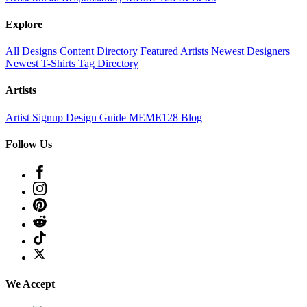
Explore
All Designs
Content Directory
Featured Artists
Newest Designers
Newest T-Shirts
Tag Directory
Artists
Artist Signup
Design Guide
MEME128 Blog
Follow Us
We Accept