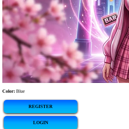
Color:
Blue
REGISTER
LOGIN