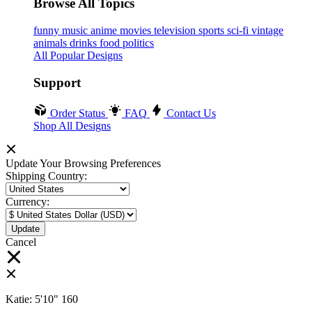
Browse All Topics
funny
music
anime
movies
television
sports
sci-fi
vintage
animals
drinks
food
politics
All Popular Designs
Support
Order Status
FAQ
Contact Us
Shop All Designs
Update Your Browsing Preferences
Shipping Country:
Currency:
Cancel
Katie:
5'10"
160