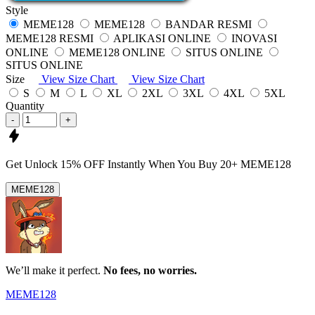
Style
MEME128
MEME128
BANDAR RESMI
MEME128 RESMI
APLIKASI ONLINE
INOVASI
ONLINE
MEME128 ONLINE
SITUS ONLINE
SITUS ONLINE
Size
View Size Chart
View Size Chart
S
M
L
XL
2XL
3XL
4XL
5XL
Quantity
-
+
Get
Unlock 15%
OFF Instantly When You Buy
20+ MEME128
MEME128
We’ll make it perfect.
No fees, no worries.
MEME128