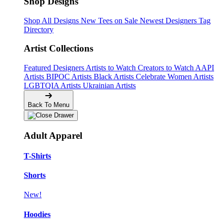
Shop Designs
Shop All Designs
New Tees on Sale
Newest Designers
Tag
Directory
Artist Collections
Featured Designers
Artists to Watch
Creators to Watch
AAPI
Artists
BIPOC Artists
Black Artists
Celebrate Women Artists
LGBTQIA Artists
Ukrainian Artists
Back To Menu
Adult Apparel
T-Shirts
Shorts
New!
Hoodies