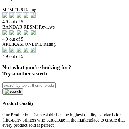
MEME128 Rating
4.9 out of 5
BANDAR RESMI Reviews
4.9 out of 5
APLIKASI ONLINE Rating
4.9 out of 5
Not what you're looking for?
Try another search.
Product Quality
Our Production Team establishes the highest quality standards for
third-party printers who participate in the marketplace to ensure that
every product sold is perfect.