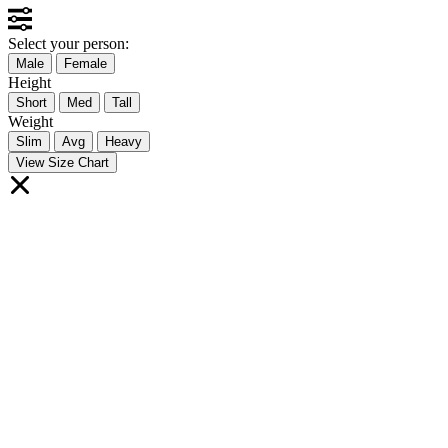
Select your person:
Male
Female
Height
Short
Med
Tall
Weight
Slim
Avg
Heavy
View Size Chart