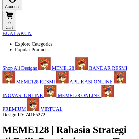
Account
0
Cart
BUAT AKUN
Explore Categories
Popular Products
Shop All Designs
MEME128
BANDAR RESMI
MEME128 RESMI
APLIKASI ONLINE
INOVASI ONLINE
MEME128 ONLINE
PREMIUM
VIRTUAL
Design ID: 74165272
MEME128 | Rahasia Strategi