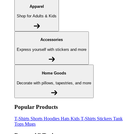
Apparel
Shop for Adults & Kids
Accessories
Express yourself with stickers and more
Home Goods
Decorate with pillows, tapestries, and more
Popular Products
T-Shirts
Shorts
Hoodies
Hats
Kids T-Shirts
Stickers
Tank
Tops
Mugs