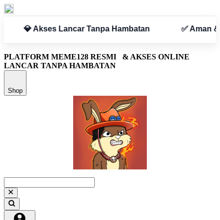
✅ Aman & Terpercaya
PLATFORM MEME128 RESMI
& AKSES ONLINE
LANCAR TANPA HAMBATAN
Shop