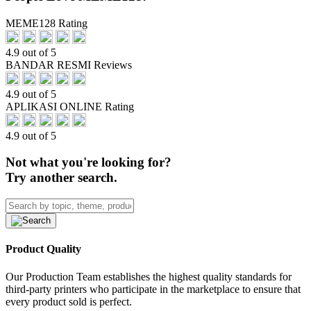
MEME128 Rating
4.9 out of 5
BANDAR RESMI Reviews
4.9 out of 5
APLIKASI ONLINE Rating
4.9 out of 5
Not what you're looking for?
Try another search.
Product Quality
Our Production Team establishes the highest quality standards for
third-party printers who participate in the marketplace to ensure that
every product sold is perfect.