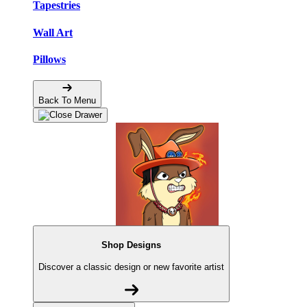
Tapestries
Wall Art
Pillows
Back To Menu
Shop Designs
Discover a classic design or new favorite artist