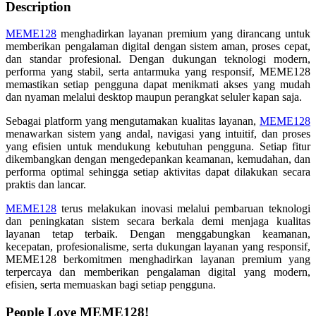
Description
MEME128
menghadirkan layanan premium yang dirancang untuk
memberikan pengalaman digital dengan sistem aman, proses cepat,
dan standar profesional. Dengan dukungan teknologi modern,
performa yang stabil, serta antarmuka yang responsif, MEME128
memastikan setiap pengguna dapat menikmati akses yang mudah
dan nyaman melalui desktop maupun perangkat seluler kapan saja.
Sebagai platform yang mengutamakan kualitas layanan,
MEME128
menawarkan sistem yang andal, navigasi yang intuitif, dan proses
yang efisien untuk mendukung kebutuhan pengguna. Setiap fitur
dikembangkan dengan mengedepankan keamanan, kemudahan, dan
performa optimal sehingga setiap aktivitas dapat dilakukan secara
praktis dan lancar.
MEME128
terus melakukan inovasi melalui pembaruan teknologi
dan peningkatan sistem secara berkala demi menjaga kualitas
layanan tetap terbaik. Dengan menggabungkan keamanan,
kecepatan, profesionalisme, serta dukungan layanan yang responsif,
MEME128 berkomitmen menghadirkan layanan premium yang
terpercaya dan memberikan pengalaman digital yang modern,
efisien, serta memuaskan bagi setiap pengguna.
People Love MEME128!