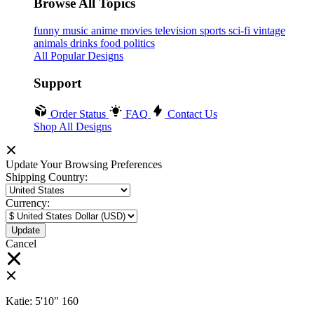
Browse All Topics
funny
music
anime
movies
television
sports
sci-fi
vintage
animals
drinks
food
politics
All Popular Designs
Support
Order Status
FAQ
Contact Us
Shop All Designs
Update Your Browsing Preferences
Shipping Country:
Currency:
Cancel
Katie:
5'10"
160