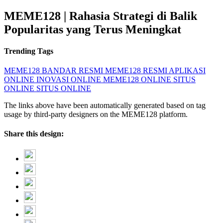
MEME128 | Rahasia Strategi di Balik
Popularitas yang Terus Meningkat
Trending Tags
MEME128
BANDAR RESMI
MEME128 RESMI
APLIKASI
ONLINE
INOVASI ONLINE
MEME128 ONLINE
SITUS
ONLINE
SITUS ONLINE
The links above have been automatically generated based on tag
usage by third-party designers on the MEME128 platform.
Share this design: