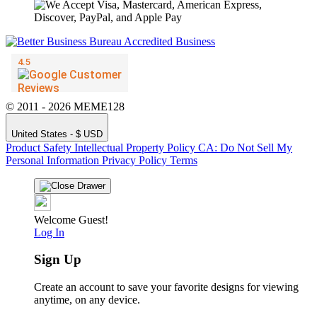
© 2011 - 2026 MEME128
United States - $ USD
Product Safety
Intellectual Property Policy
CA: Do Not Sell My
Personal Information
Privacy Policy
Terms
Welcome Guest!
Log In
Sign Up
Create an account to save your favorite designs for viewing
anytime, on any device.