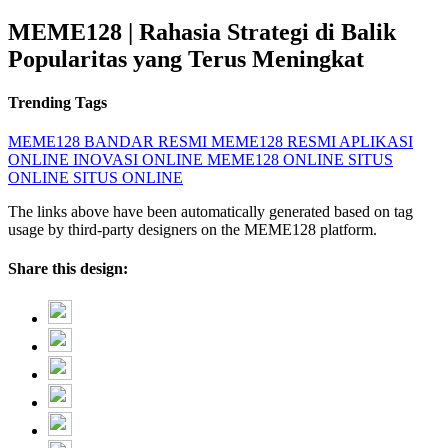
MEME128 | Rahasia Strategi di Balik
Popularitas yang Terus Meningkat
Trending Tags
MEME128
BANDAR RESMI
MEME128 RESMI
APLIKASI
ONLINE
INOVASI ONLINE
MEME128 ONLINE
SITUS
ONLINE
SITUS ONLINE
The links above have been automatically generated based on tag
usage by third-party designers on the MEME128 platform.
Share this design: