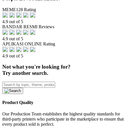
MEME128 Rating
4.9 out of 5
BANDAR RESMI Reviews
4.9 out of 5
APLIKASI ONLINE Rating
4.9 out of 5
Not what you're looking for?
Try another search.
Product Quality
Our Production Team establishes the highest quality standards for
third-party printers who participate in the marketplace to ensure that
every product sold is perfect.