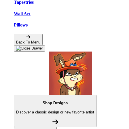
Tapestries
Wall Art
Pillows
Back To Menu
Shop Designs
Discover a classic design or new favorite artist