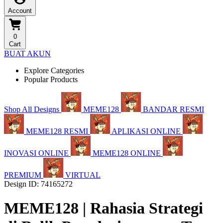
Account
0
Cart
BUAT AKUN
Explore Categories
Popular Products
Shop All Designs
MEME128
BANDAR RESMI
MEME128 RESMI
APLIKASI ONLINE
INOVASI ONLINE
MEME128 ONLINE
PREMIUM
VIRTUAL
Design ID: 74165272
MEME128 | Rahasia Strategi