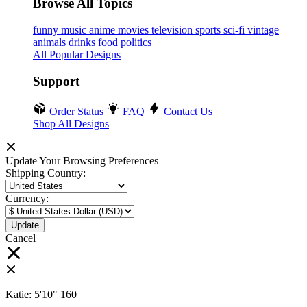
Browse All Topics
funny
music
anime
movies
television
sports
sci-fi
vintage
animals
drinks
food
politics
All Popular Designs
Support
Order Status
FAQ
Contact Us
Shop All Designs
Update Your Browsing Preferences
Shipping Country:
Currency:
Cancel
Katie:
5'10"
160