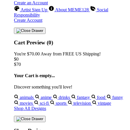
Create an Account
Artist Sign Up
About MEME128
Social
Responsibility
Create Account
Cart Preview (0)
You're
$70.00
Away from
FREE US Shipping!
$0
$70
Your Cart is empty...
Discover something you'll love!
animals
anime
drinks
fantasy
food
funny
movies
sci-fi
sports
television
vintage
Shop All Designs