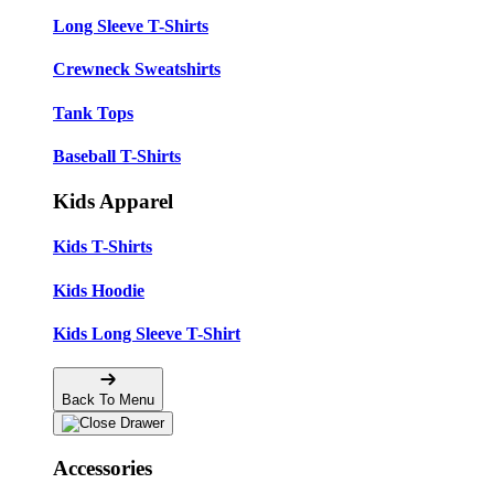
Long Sleeve T-Shirts
Crewneck Sweatshirts
Tank Tops
Baseball T-Shirts
Kids Apparel
Kids T-Shirts
Kids Hoodie
Kids Long Sleeve T-Shirt
Back To Menu
Accessories