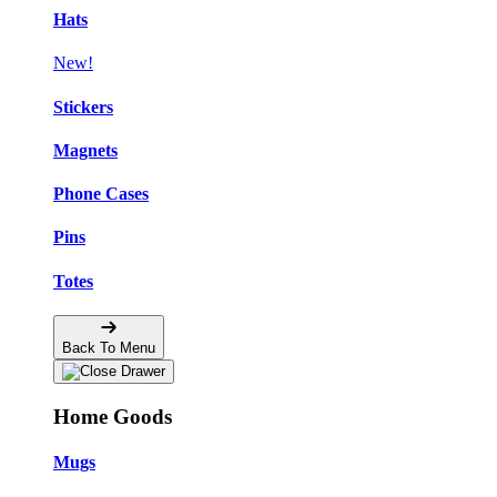
Hats
New!
Stickers
Magnets
Phone Cases
Pins
Totes
Back To Menu
Home Goods
Mugs