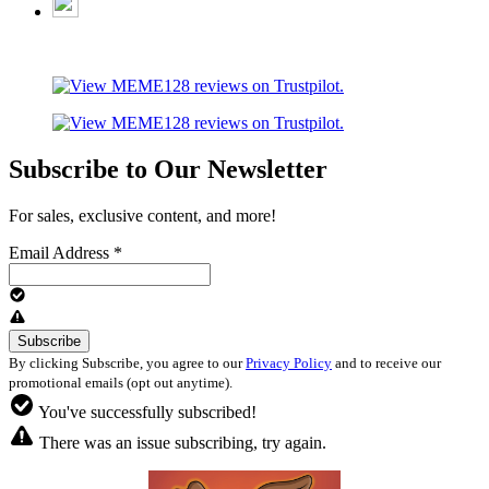
Subscribe to Our Newsletter
For sales, exclusive content, and more!
Email Address
*
By clicking Subscribe, you agree to our
Privacy Policy
and to receive our
promotional emails (opt out anytime).
You've successfully subscribed!
There was an issue subscribing, try again.