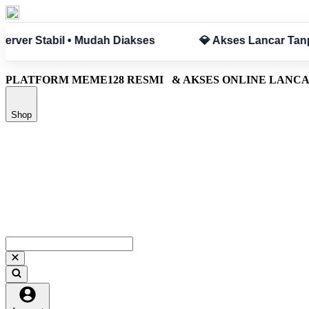
pa Hambatan
✅ Aman & Terpercaya
PLATFORM MEME128 RESMI
& AKSES ONLINE LANC
Shop