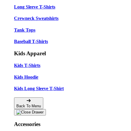
Long Sleeve T-Shirts
Crewneck Sweatshirts
Tank Tops
Baseball T-Shirts
Kids Apparel
Kids T-Shirts
Kids Hoodie
Kids Long Sleeve T-Shirt
Back To Menu
Accessories