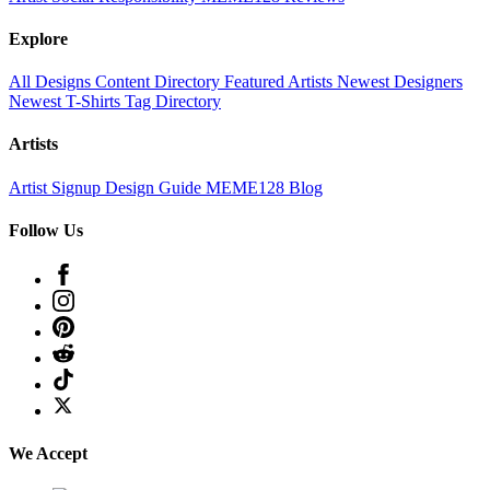
Explore
All Designs
Content Directory
Featured Artists
Newest Designers
Newest T-Shirts
Tag Directory
Artists
Artist Signup
Design Guide
MEME128 Blog
Follow Us
We Accept