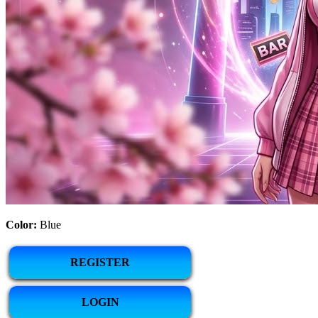
Color:
Blue
REGISTER
LOGIN