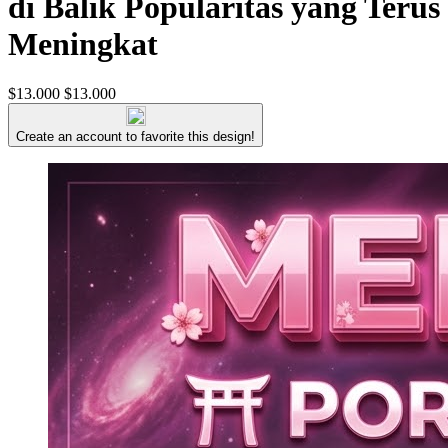
di Balik Popularitas yang Terus
Meningkat
$13.000
$13.000
Create an account to favorite this design!