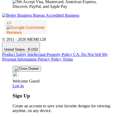
© 2011 - 2026 MEME128
United States - $ USD
Product Safety
Intellectual Property Policy
CA: Do Not Sell My
Personal Information
Privacy Policy
Terms
Welcome Guest!
Log In
Sign Up
Create an account to save your favorite designs for viewing
anytime, on any device.