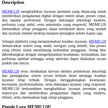
Description
MEME128
menghadirkan layanan premium yang dirancang untuk
memberikan pengalaman digital dengan sistem aman, proses cepat,
dan standar profesional. Dengan dukungan teknologi modern,
performa yang stabil, serta antarmuka yang responsif, MEME128
memastikan setiap pengguna dapat menikmati akses yang mudah
dan nyaman melalui desktop maupun perangkat seluler kapan saja.
Sebagai platform yang mengutamakan kualitas layanan,
MEME128
menawarkan sistem yang andal, navigasi yang intuitif, dan proses
yang efisien untuk mendukung kebutuhan pengguna. Setiap fitur
dikembangkan dengan mengedepankan keamanan, kemudahan, dan
performa optimal sehingga setiap aktivitas dapat dilakukan secara
praktis dan lancar.
MEME128
terus melakukan inovasi melalui pembaruan teknologi
dan peningkatan sistem secara berkala demi menjaga kualitas
layanan tetap terbaik. Dengan menggabungkan keamanan,
kecepatan, profesionalisme, serta dukungan layanan yang responsif,
MEME128 berkomitmen menghadirkan layanan premium yang
terpercaya dan memberikan pengalaman digital yang modern,
efisien, serta memuaskan bagi setiap pengguna.
People Love MEME128!