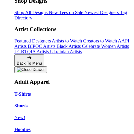
Shop Designs
Shop All Designs
New Tees on Sale
Newest Designers
Tag
Directory
Artist Collections
Featured Designers
Artists to Watch
Creators to Watch
AAPI
Artists
BIPOC Artists
Black Artists
Celebrate Women Artists
LGBTQIA Artists
Ukrainian Artists
Back To Menu
Adult Apparel
T-Shirts
Shorts
New!
Hoodies