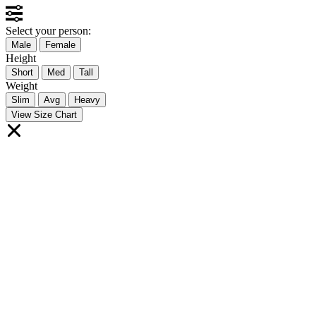
Select your person:
Male
Female
Height
Short
Med
Tall
Weight
Slim
Avg
Heavy
View Size Chart