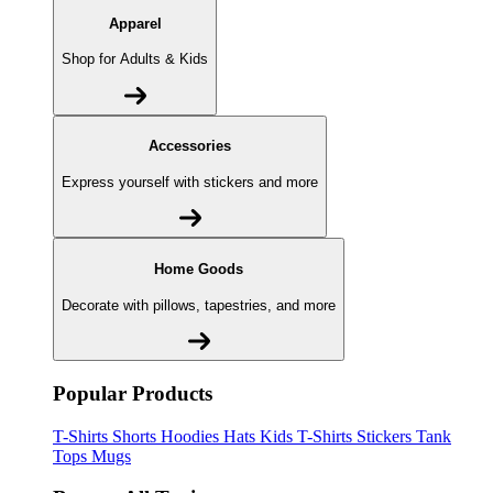
Apparel
Shop for Adults & Kids
Accessories
Express yourself with stickers and more
Home Goods
Decorate with pillows, tapestries, and more
Popular Products
T-Shirts
Shorts
Hoodies
Hats
Kids T-Shirts
Stickers
Tank
Tops
Mugs