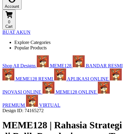
Account
0
Cart
BUAT AKUN
Explore Categories
Popular Products
Shop All Designs
MEME128
BANDAR RESMI
MEME128 RESMI
APLIKASI ONLINE
INOVASI ONLINE
MEME128 ONLINE
PREMIUM
VIRTUAL
Design ID: 74165272
MEME128 | Rahasia Strategi