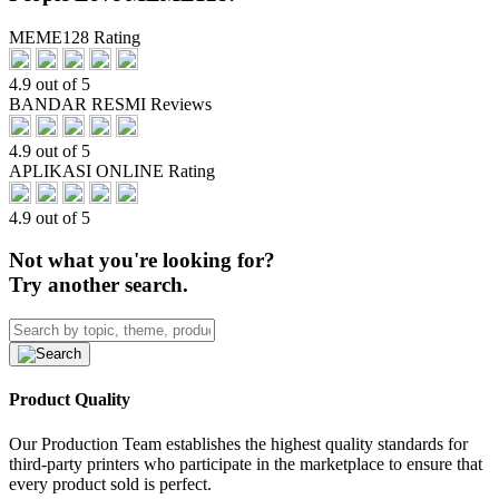
MEME128 Rating
4.9 out of 5
BANDAR RESMI Reviews
4.9 out of 5
APLIKASI ONLINE Rating
4.9 out of 5
Not what you're looking for?
Try another search.
Product Quality
Our Production Team establishes the highest quality standards for
third-party printers who participate in the marketplace to ensure that
every product sold is perfect.