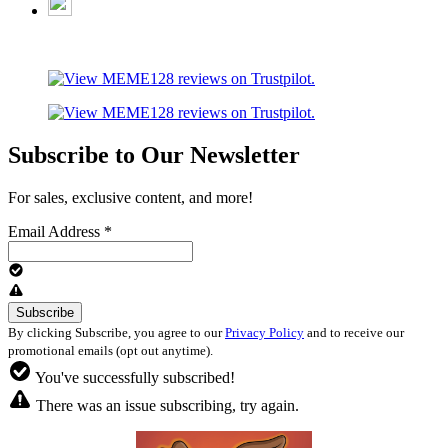
Subscribe to Our Newsletter
For sales, exclusive content, and more!
Email Address
*
By clicking Subscribe, you agree to our
Privacy Policy
and to receive our
promotional emails (opt out anytime).
You've successfully subscribed!
There was an issue subscribing, try again.