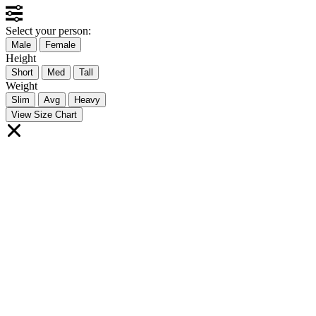
Select your person:
Male
Female
Height
Short
Med
Tall
Weight
Slim
Avg
Heavy
View Size Chart