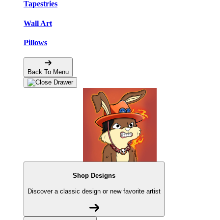
Tapestries
Wall Art
Pillows
Back To Menu
Shop Designs
Discover a classic design or new favorite artist