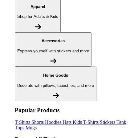
Apparel
Shop for Adults & Kids
Accessories
Express yourself with stickers and more
Home Goods
Decorate with pillows, tapestries, and more
Popular Products
T-Shirts
Shorts
Hoodies
Hats
Kids T-Shirts
Stickers
Tank
Tops
Mugs