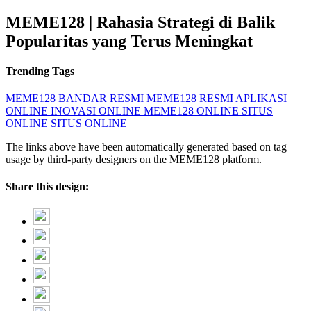
MEME128 | Rahasia Strategi di Balik
Popularitas yang Terus Meningkat
Trending Tags
MEME128
BANDAR RESMI
MEME128 RESMI
APLIKASI
ONLINE
INOVASI ONLINE
MEME128 ONLINE
SITUS
ONLINE
SITUS ONLINE
The links above have been automatically generated based on tag
usage by third-party designers on the MEME128 platform.
Share this design: