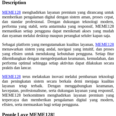
Description
MEME128
menghadirkan layanan premium yang dirancang untuk
memberikan pengalaman digital dengan sistem aman, proses cepat,
dan standar profesional. Dengan dukungan teknologi modern,
performa yang stabil, serta antarmuka yang responsif, MEME128
memastikan setiap pengguna dapat menikmati akses yang mudah
dan nyaman melalui desktop maupun perangkat seluler kapan saja.
Sebagai platform yang mengutamakan kualitas layanan,
MEME128
menawarkan sistem yang andal, navigasi yang intuitif, dan proses
yang efisien untuk mendukung kebutuhan pengguna. Setiap fitur
dikembangkan dengan mengedepankan keamanan, kemudahan, dan
performa optimal sehingga setiap aktivitas dapat dilakukan secara
praktis dan lancar.
MEME128
terus melakukan inovasi melalui pembaruan teknologi
dan peningkatan sistem secara berkala demi menjaga kualitas
layanan tetap terbaik. Dengan menggabungkan keamanan,
kecepatan, profesionalisme, serta dukungan layanan yang responsif,
MEME128 berkomitmen menghadirkan layanan premium yang
terpercaya dan memberikan pengalaman digital yang modern,
efisien, serta memuaskan bagi setiap pengguna.
People Love MEME128!