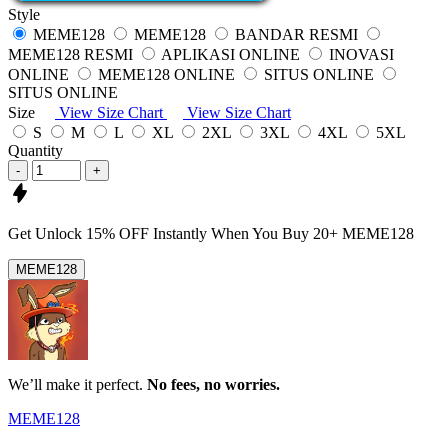
Style
MEME128
MEME128
BANDAR RESMI
MEME128 RESMI
APLIKASI ONLINE
INOVASI
ONLINE
MEME128 ONLINE
SITUS ONLINE
SITUS ONLINE
Size
View Size Chart
View Size Chart
S
M
L
XL
2XL
3XL
4XL
5XL
Quantity
-
+
Get
Unlock 15%
OFF Instantly When You Buy
20+ MEME128
MEME128
We’ll make it perfect.
No fees, no worries.
MEME128