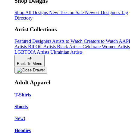
Shop Designs
Shop All Designs
New Tees on Sale
Newest Designers
Tag
Directory
Artist Collections
Featured Designers
Artists to Watch
Creators to Watch
AAPI
Artists
BIPOC Artists
Black Artists
Celebrate Women Artists
LGBTQIA Artists
Ukrainian Artists
Back To Menu
Adult Apparel
T-Shirts
Shorts
New!
Hoodies