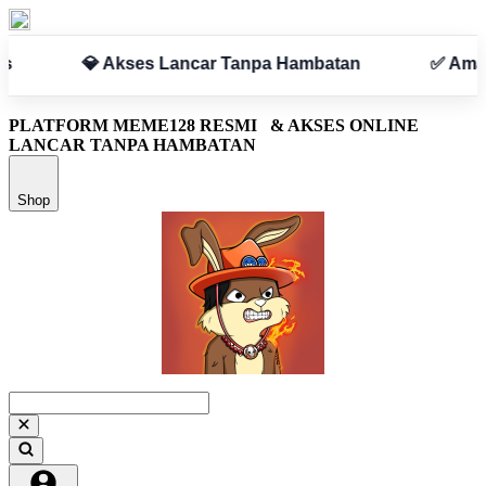
n
✅ Aman & Terpercaya
PLATFORM MEME128 RESMI
& AKSES ONLINE
LANCAR TANPA HAMBATAN
Shop