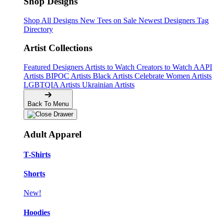
Shop Designs
Shop All Designs
New Tees on Sale
Newest Designers
Tag
Directory
Artist Collections
Featured Designers
Artists to Watch
Creators to Watch
AAPI
Artists
BIPOC Artists
Black Artists
Celebrate Women Artists
LGBTQIA Artists
Ukrainian Artists
Back To Menu
Adult Apparel
T-Shirts
Shorts
New!
Hoodies