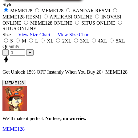
Style
MEME128
MEME128
BANDAR RESMI
MEME128 RESMI
APLIKASI ONLINE
INOVASI
ONLINE
MEME128 ONLINE
SITUS ONLINE
SITUS ONLINE
Size
View Size Chart
View Size Chart
S
M
L
XL
2XL
3XL
4XL
5XL
Quantity
-
+
Get
Unlock 15%
OFF Instantly When You Buy
20+ MEME128
MEME128
We’ll make it perfect.
No fees, no worries.
MEME128