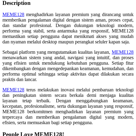
Description
MEME128
menghadirkan layanan premium yang dirancang untuk
memberikan pengalaman digital dengan sistem aman, proses cepat,
dan standar profesional. Dengan dukungan teknologi modern,
performa yang stabil, serta antarmuka yang responsif, MEME128
memastikan setiap pengguna dapat menikmati akses yang mudah
dan nyaman melalui desktop maupun perangkat seluler kapan saja.
Sebagai platform yang mengutamakan kualitas layanan,
MEME128
menawarkan sistem yang andal, navigasi yang intuitif, dan proses
yang efisien untuk mendukung kebutuhan pengguna. Setiap fitur
dikembangkan dengan mengedepankan keamanan, kemudahan, dan
performa optimal sehingga setiap aktivitas dapat dilakukan secara
praktis dan lancar.
MEME128
terus melakukan inovasi melalui pembaruan teknologi
dan peningkatan sistem secara berkala demi menjaga kualitas
layanan tetap terbaik. Dengan menggabungkan keamanan,
kecepatan, profesionalisme, serta dukungan layanan yang responsif,
MEME128 berkomitmen menghadirkan layanan premium yang
terpercaya dan memberikan pengalaman digital yang modern,
efisien, serta memuaskan bagi setiap pengguna.
People Love MEME128!