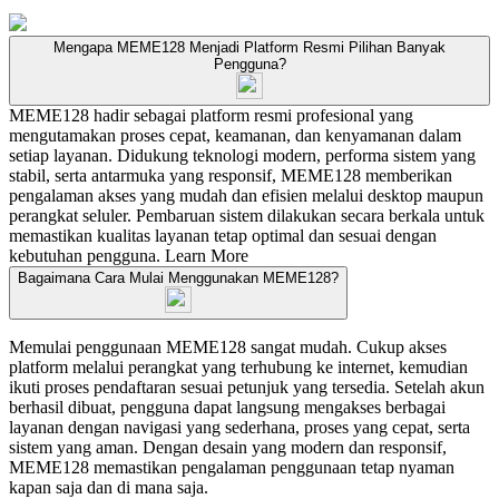
Mengapa MEME128 Menjadi Platform Resmi Pilihan Banyak
Pengguna?
MEME128 hadir sebagai platform resmi profesional yang
mengutamakan proses cepat, keamanan, dan kenyamanan dalam
setiap layanan. Didukung teknologi modern, performa sistem yang
stabil, serta antarmuka yang responsif, MEME128 memberikan
pengalaman akses yang mudah dan efisien melalui desktop maupun
perangkat seluler. Pembaruan sistem dilakukan secara berkala untuk
memastikan kualitas layanan tetap optimal dan sesuai dengan
kebutuhan pengguna.
Learn More
Bagaimana Cara Mulai Menggunakan MEME128?
Memulai penggunaan MEME128 sangat mudah. Cukup akses
platform melalui perangkat yang terhubung ke internet, kemudian
ikuti proses pendaftaran sesuai petunjuk yang tersedia. Setelah akun
berhasil dibuat, pengguna dapat langsung mengakses berbagai
layanan dengan navigasi yang sederhana, proses yang cepat, serta
sistem yang aman. Dengan desain yang modern dan responsif,
MEME128 memastikan pengalaman penggunaan tetap nyaman
kapan saja dan di mana saja.