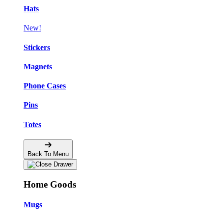
Hats
New!
Stickers
Magnets
Phone Cases
Pins
Totes
Back To Menu
Home Goods
Mugs