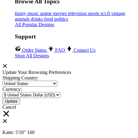
Browse All Topics
funny
music
anime
movies
television
sports
sci-fi
vintage
animals
drinks
food
politics
All Popular Designs
Support
Order Status
FAQ
Contact Us
Shop All Designs
Update Your Browsing Preferences
Shipping Country:
Currency:
Cancel
Katie:
5'10"
160