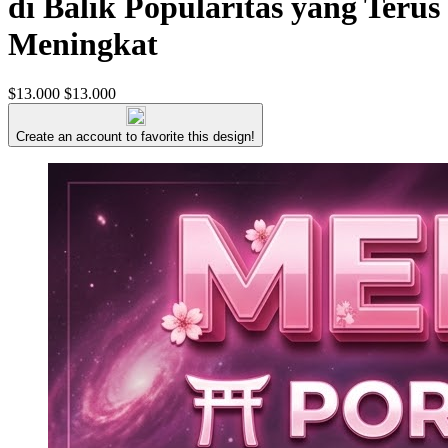
di Balik Popularitas yang Terus
Meningkat
$13.000
$13.000
Create an account to favorite this design!