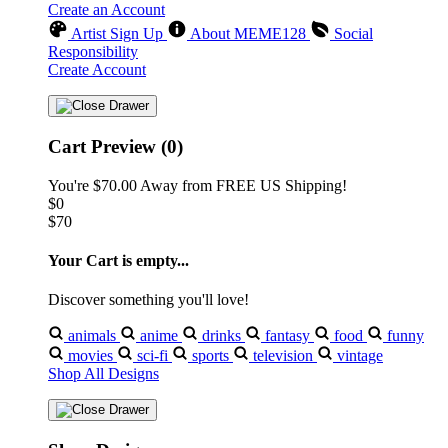
Create an Account
Artist Sign Up
About MEME128
Social
Responsibility
Create Account
Cart Preview (0)
You're
$70.00
Away from
FREE US Shipping!
$0
$70
Your Cart is empty...
Discover something you'll love!
animals
anime
drinks
fantasy
food
funny
movies
sci-fi
sports
television
vintage
Shop All Designs