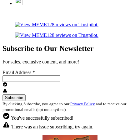
Subscribe to Our Newsletter
For sales, exclusive content, and more!
Email Address
*
By clicking Subscribe, you agree to our
Privacy Policy
and to receive our
promotional emails (opt out anytime).
You've successfully subscribed!
There was an issue subscribing, try again.