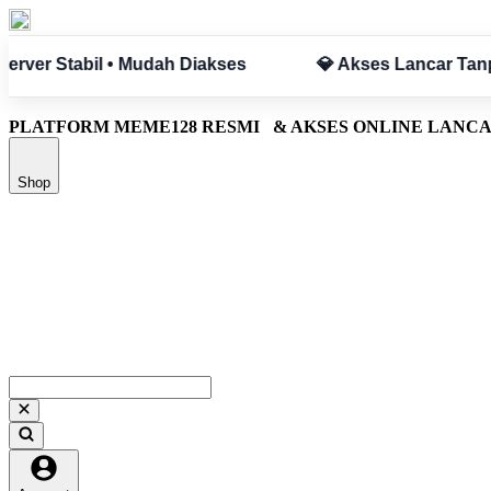
npa Hambatan
✅ Aman & Terpercaya
PLATFORM MEME128 RESMI
& AKSES ONLINE LANC
Shop