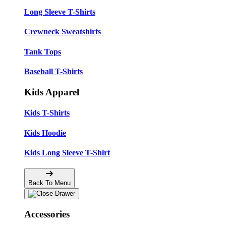
Long Sleeve T-Shirts
Crewneck Sweatshirts
Tank Tops
Baseball T-Shirts
Kids Apparel
Kids T-Shirts
Kids Hoodie
Kids Long Sleeve T-Shirt
Back To Menu
Accessories