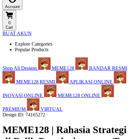
Account
0
Cart
BUAT AKUN
Explore Categories
Popular Products
Shop All Designs
MEME128
BANDAR RESMI
MEME128 RESMI
APLIKASI ONLINE
INOVASI ONLINE
MEME128 ONLINE
PREMIUM
VIRTUAL
Design ID: 74165272
MEME128 | Rahasia Strategi