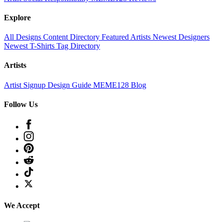
Explore
All Designs
Content Directory
Featured Artists
Newest Designers
Newest T-Shirts
Tag Directory
Artists
Artist Signup
Design Guide
MEME128 Blog
Follow Us
We Accept