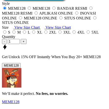
Style
MEME128
MEME128
BANDAR RESMI
MEME128 RESMI
APLIKASI ONLINE
INOVASI
ONLINE
MEME128 ONLINE
SITUS ONLINE
SITUS ONLINE
Size
View Size Chart
View Size Chart
S
M
L
XL
2XL
3XL
4XL
5XL
Quantity
-
+
Get
Unlock 15%
OFF Instantly When You Buy
20+ MEME128
MEME128
We’ll make it perfect.
No fees, no worries.
MEME128