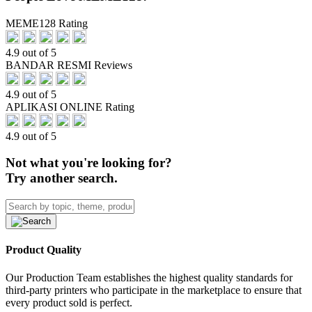
MEME128 Rating
4.9 out of 5
BANDAR RESMI Reviews
4.9 out of 5
APLIKASI ONLINE Rating
4.9 out of 5
Not what you're looking for?
Try another search.
Product Quality
Our Production Team establishes the highest quality standards for
third-party printers who participate in the marketplace to ensure that
every product sold is perfect.