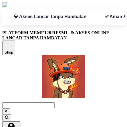
✅ Aman & Terpercaya
PLATFORM MEME128 RESMI
& AKSES ONLINE
LANCAR TANPA HAMBATAN
Shop