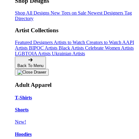
Shop Designs
Shop All Designs
New Tees on Sale
Newest Designers
Tag
Directory
Artist Collections
Featured Designers
Artists to Watch
Creators to Watch
AAPI
Artists
BIPOC Artists
Black Artists
Celebrate Women Artists
LGBTQIA Artists
Ukrainian Artists
Back To Menu
Adult Apparel
T-Shirts
Shorts
New!
Hoodies