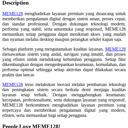
Description
MEME128
menghadirkan layanan premium yang dirancang untuk
memberikan pengalaman digital dengan sistem aman, proses cepat,
dan standar profesional. Dengan dukungan teknologi modern,
performa yang stabil, serta antarmuka yang responsif, MEME128
memastikan setiap pengguna dapat menikmati akses yang mudah
dan nyaman melalui desktop maupun perangkat seluler kapan saja.
Sebagai platform yang mengutamakan kualitas layanan,
MEME128
menawarkan sistem yang andal, navigasi yang intuitif, dan proses
yang efisien untuk mendukung kebutuhan pengguna. Setiap fitur
dikembangkan dengan mengedepankan keamanan, kemudahan, dan
performa optimal sehingga setiap aktivitas dapat dilakukan secara
praktis dan lancar.
MEME128
terus melakukan inovasi melalui pembaruan teknologi
dan peningkatan sistem secara berkala demi menjaga kualitas
layanan tetap terbaik. Dengan menggabungkan keamanan,
kecepatan, profesionalisme, serta dukungan layanan yang responsif,
MEME128 berkomitmen menghadirkan layanan premium yang
terpercaya dan memberikan pengalaman digital yang modern,
efisien, serta memuaskan bagi setiap pengguna.
People Love MEME128!