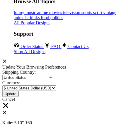
Browse All Topics
funny
music
anime
movies
television
sports
sci-fi
vintage
animals
drinks
food
politics
All Popular Designs
Support
Order Status
FAQ
Contact Us
Shop All Designs
Update Your Browsing Preferences
Shipping Country:
Currency:
Cancel
Katie:
5'10"
160