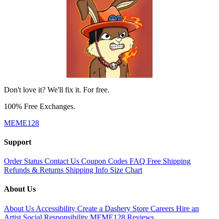
Don't love it? We'll fix it. For free.
100% Free Exchanges.
MEME128
Support
Order Status
Contact Us
Coupon Codes
FAQ
Free Shipping
Refunds & Returns
Shipping Info
Size Chart
About Us
About Us
Accessibility
Create a Dashery Store
Careers
Hire an
Artist
Social Responsibility
MEME128 Reviews