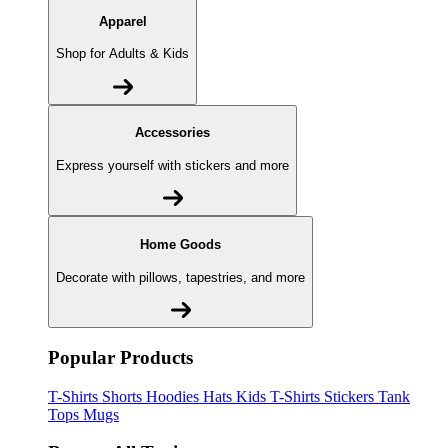
Apparel
Shop for Adults & Kids
Accessories
Express yourself with stickers and more
Home Goods
Decorate with pillows, tapestries, and more
Popular Products
T-Shirts
Shorts
Hoodies
Hats
Kids T-Shirts
Stickers
Tank
Tops
Mugs