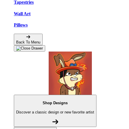
Tapestries
Wall Art
Pillows
Back To Menu
Shop Designs
Discover a classic design or new favorite artist