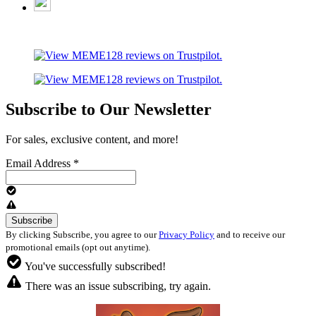
Subscribe to Our Newsletter
For sales, exclusive content, and more!
Email Address
*
By clicking Subscribe, you agree to our
Privacy Policy
and to receive our
promotional emails (opt out anytime).
You've successfully subscribed!
There was an issue subscribing, try again.