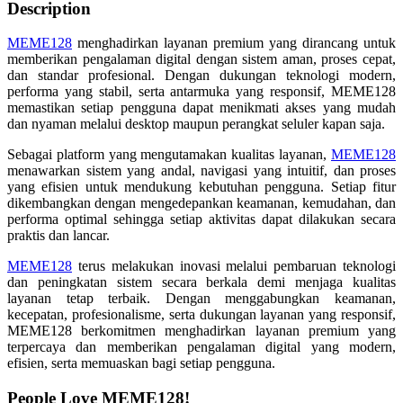
Description
MEME128
menghadirkan layanan premium yang dirancang untuk
memberikan pengalaman digital dengan sistem aman, proses cepat,
dan standar profesional. Dengan dukungan teknologi modern,
performa yang stabil, serta antarmuka yang responsif, MEME128
memastikan setiap pengguna dapat menikmati akses yang mudah
dan nyaman melalui desktop maupun perangkat seluler kapan saja.
Sebagai platform yang mengutamakan kualitas layanan,
MEME128
menawarkan sistem yang andal, navigasi yang intuitif, dan proses
yang efisien untuk mendukung kebutuhan pengguna. Setiap fitur
dikembangkan dengan mengedepankan keamanan, kemudahan, dan
performa optimal sehingga setiap aktivitas dapat dilakukan secara
praktis dan lancar.
MEME128
terus melakukan inovasi melalui pembaruan teknologi
dan peningkatan sistem secara berkala demi menjaga kualitas
layanan tetap terbaik. Dengan menggabungkan keamanan,
kecepatan, profesionalisme, serta dukungan layanan yang responsif,
MEME128 berkomitmen menghadirkan layanan premium yang
terpercaya dan memberikan pengalaman digital yang modern,
efisien, serta memuaskan bagi setiap pengguna.
People Love MEME128!