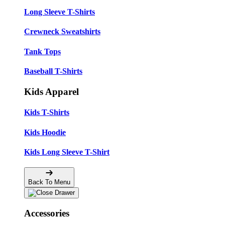
Long Sleeve T-Shirts
Crewneck Sweatshirts
Tank Tops
Baseball T-Shirts
Kids Apparel
Kids T-Shirts
Kids Hoodie
Kids Long Sleeve T-Shirt
Back To Menu
Accessories