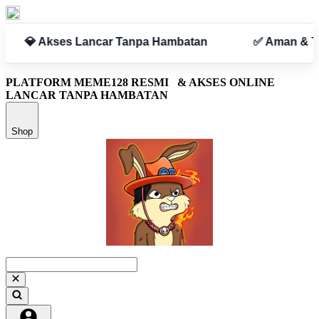
✅ Aman & Terpercaya
PLATFORM MEME128 RESMI
& AKSES ONLINE
LANCAR TANPA HAMBATAN
Shop