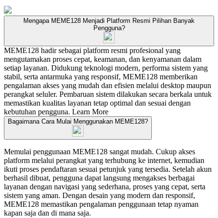
Mengapa MEME128 Menjadi Platform Resmi Pilihan Banyak
Pengguna?
MEME128 hadir sebagai platform resmi profesional yang
mengutamakan proses cepat, keamanan, dan kenyamanan dalam
setiap layanan. Didukung teknologi modern, performa sistem yang
stabil, serta antarmuka yang responsif, MEME128 memberikan
pengalaman akses yang mudah dan efisien melalui desktop maupun
perangkat seluler. Pembaruan sistem dilakukan secara berkala untuk
memastikan kualitas layanan tetap optimal dan sesuai dengan
kebutuhan pengguna.
Learn More
Bagaimana Cara Mulai Menggunakan MEME128?
Memulai penggunaan MEME128 sangat mudah. Cukup akses
platform melalui perangkat yang terhubung ke internet, kemudian
ikuti proses pendaftaran sesuai petunjuk yang tersedia. Setelah akun
berhasil dibuat, pengguna dapat langsung mengakses berbagai
layanan dengan navigasi yang sederhana, proses yang cepat, serta
sistem yang aman. Dengan desain yang modern dan responsif,
MEME128 memastikan pengalaman penggunaan tetap nyaman
kapan saja dan di mana saja.