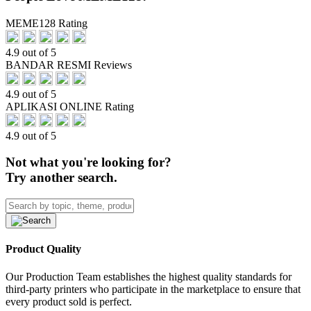
MEME128 Rating
4.9 out of 5
BANDAR RESMI Reviews
4.9 out of 5
APLIKASI ONLINE Rating
4.9 out of 5
Not what you're looking for?
Try another search.
Product Quality
Our Production Team establishes the highest quality standards for
third-party printers who participate in the marketplace to ensure that
every product sold is perfect.