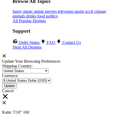
Browse All Topics
funny
music
anime
movies
television
sports
sci-fi
vintage
animals
drinks
food
politics
All Popular Designs
Support
Order Status
FAQ
Contact Us
Shop All Designs
Update Your Browsing Preferences
Shipping Country:
Currency:
Cancel
Katie:
5'10"
160