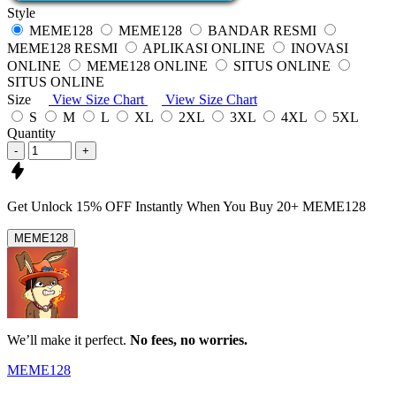
Style
MEME128
MEME128
BANDAR RESMI
MEME128 RESMI
APLIKASI ONLINE
INOVASI
ONLINE
MEME128 ONLINE
SITUS ONLINE
SITUS ONLINE
Size
View Size Chart
View Size Chart
S
M
L
XL
2XL
3XL
4XL
5XL
Quantity
-
+
Get
Unlock 15%
OFF Instantly When You Buy
20+ MEME128
MEME128
We’ll make it perfect.
No fees, no worries.
MEME128