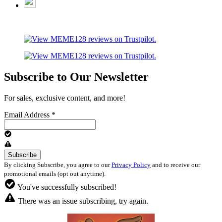
Subscribe to Our Newsletter
For sales, exclusive content, and more!
Email Address
*
By clicking Subscribe, you agree to our
Privacy Policy
and to receive our
promotional emails (opt out anytime).
You've successfully subscribed!
There was an issue subscribing, try again.