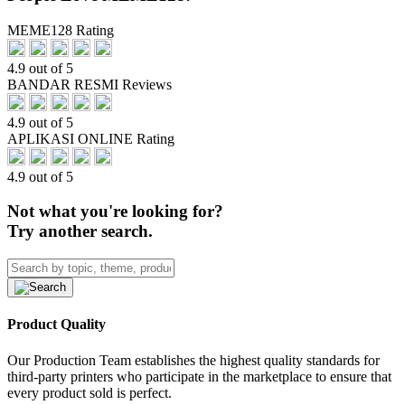
MEME128 Rating
4.9 out of 5
BANDAR RESMI Reviews
4.9 out of 5
APLIKASI ONLINE Rating
4.9 out of 5
Not what you're looking for?
Try another search.
Product Quality
Our Production Team establishes the highest quality standards for
third-party printers who participate in the marketplace to ensure that
every product sold is perfect.