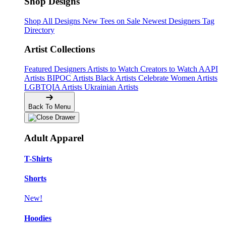
Shop Designs
Shop All Designs
New Tees on Sale
Newest Designers
Tag
Directory
Artist Collections
Featured Designers
Artists to Watch
Creators to Watch
AAPI
Artists
BIPOC Artists
Black Artists
Celebrate Women Artists
LGBTQIA Artists
Ukrainian Artists
Back To Menu
Adult Apparel
T-Shirts
Shorts
New!
Hoodies