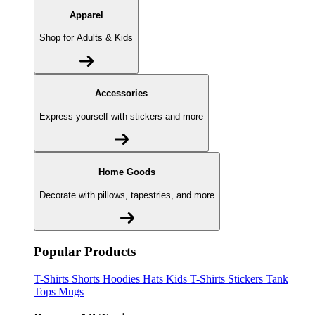
Apparel
Shop for Adults & Kids
Accessories
Express yourself with stickers and more
Home Goods
Decorate with pillows, tapestries, and more
Popular Products
T-Shirts
Shorts
Hoodies
Hats
Kids T-Shirts
Stickers
Tank
Tops
Mugs