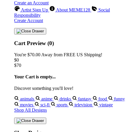
Create an Account
Artist Sign Up
About MEME128
Social
Responsibility
Create Account
Cart Preview (0)
You're
$70.00
Away from
FREE US Shipping!
$0
$70
Your Cart is empty...
Discover something you'll love!
animals
anime
drinks
fantasy
food
funny
movies
sci-fi
sports
television
vintage
Shop All Designs