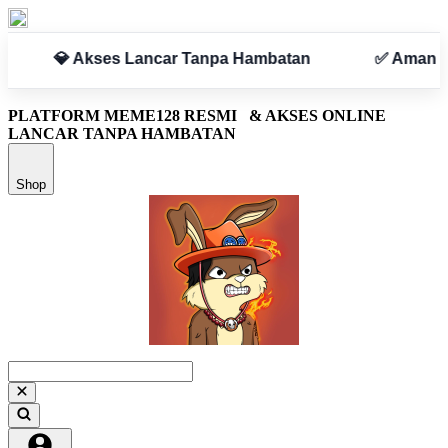
✅ Aman & Terpercaya
PLATFORM MEME128 RESMI
& AKSES ONLINE
LANCAR TANPA HAMBATAN
Shop