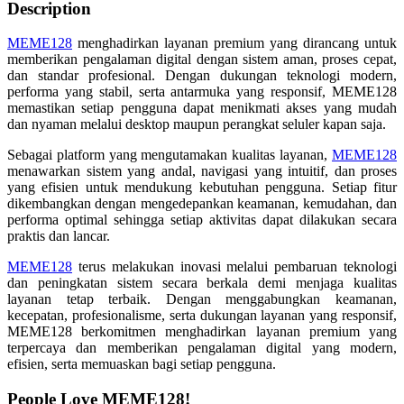
Description
MEME128
menghadirkan layanan premium yang dirancang untuk
memberikan pengalaman digital dengan sistem aman, proses cepat,
dan standar profesional. Dengan dukungan teknologi modern,
performa yang stabil, serta antarmuka yang responsif, MEME128
memastikan setiap pengguna dapat menikmati akses yang mudah
dan nyaman melalui desktop maupun perangkat seluler kapan saja.
Sebagai platform yang mengutamakan kualitas layanan,
MEME128
menawarkan sistem yang andal, navigasi yang intuitif, dan proses
yang efisien untuk mendukung kebutuhan pengguna. Setiap fitur
dikembangkan dengan mengedepankan keamanan, kemudahan, dan
performa optimal sehingga setiap aktivitas dapat dilakukan secara
praktis dan lancar.
MEME128
terus melakukan inovasi melalui pembaruan teknologi
dan peningkatan sistem secara berkala demi menjaga kualitas
layanan tetap terbaik. Dengan menggabungkan keamanan,
kecepatan, profesionalisme, serta dukungan layanan yang responsif,
MEME128 berkomitmen menghadirkan layanan premium yang
terpercaya dan memberikan pengalaman digital yang modern,
efisien, serta memuaskan bagi setiap pengguna.
People Love MEME128!