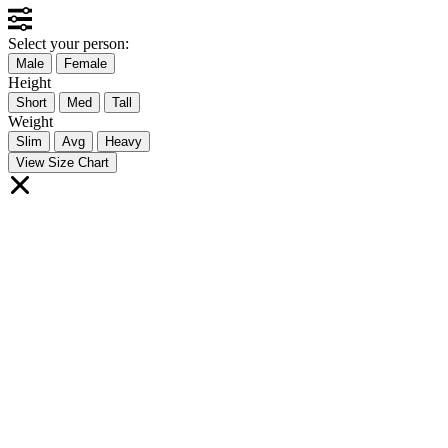
Select your person:
Male
Female
Height
Short
Med
Tall
Weight
Slim
Avg
Heavy
View Size Chart