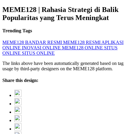
MEME128 | Rahasia Strategi di Balik
Popularitas yang Terus Meningkat
Trending Tags
MEME128
BANDAR RESMI
MEME128 RESMI
APLIKASI
ONLINE
INOVASI ONLINE
MEME128 ONLINE
SITUS
ONLINE
SITUS ONLINE
The links above have been automatically generated based on tag
usage by third-party designers on the MEME128 platform.
Share this design: