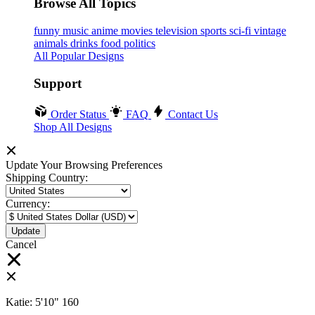
Browse All Topics
funny
music
anime
movies
television
sports
sci-fi
vintage
animals
drinks
food
politics
All Popular Designs
Support
Order Status
FAQ
Contact Us
Shop All Designs
Update Your Browsing Preferences
Shipping Country:
Currency:
Cancel
Katie:
5'10"
160