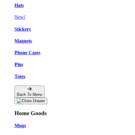
Hats
New!
Stickers
Magnets
Phone Cases
Pins
Totes
Back To Menu
Home Goods
Mugs