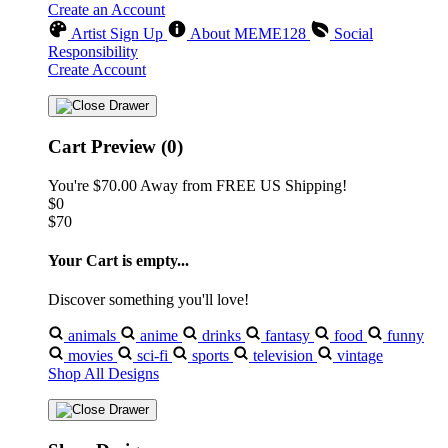
Create an Account
Artist Sign Up
About MEME128
Social
Responsibility
Create Account
Cart Preview (0)
You're
$70.00
Away from
FREE US Shipping!
$0
$70
Your Cart is empty...
Discover something you'll love!
animals
anime
drinks
fantasy
food
funny
movies
sci-fi
sports
television
vintage
Shop All Designs