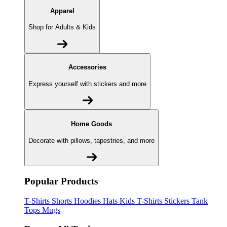
Apparel
Shop for Adults & Kids
Accessories
Express yourself with stickers and more
Home Goods
Decorate with pillows, tapestries, and more
Popular Products
T-Shirts
Shorts
Hoodies
Hats
Kids T-Shirts
Stickers
Tank
Tops
Mugs