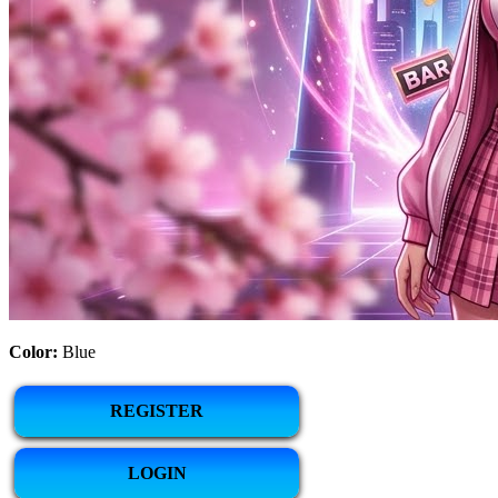
Color:
Blue
REGISTER
LOGIN