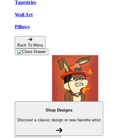
Tapestries
Wall Art
Pillows
Back To Menu
Shop Designs
Discover a classic design or new favorite artist