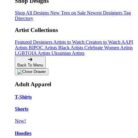
Shop Designs
Shop All Designs
New Tees on Sale
Newest Designers
Tag
Directory
Artist Collections
Featured Designers
Artists to Watch
Creators to Watch
AAPI
Artists
BIPOC Artists
Black Artists
Celebrate Women Artists
LGBTQIA Artists
Ukrainian Artists
Back To Menu
Adult Apparel
T-Shirts
Shorts
New!
Hoodies