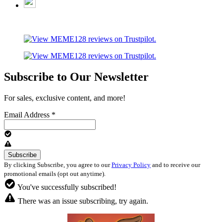
Subscribe to Our Newsletter
For sales, exclusive content, and more!
Email Address
*
By clicking Subscribe, you agree to our
Privacy Policy
and to receive our
promotional emails (opt out anytime).
You've successfully subscribed!
There was an issue subscribing, try again.