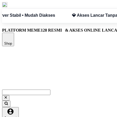
a Hambatan
✅ Aman & Terpercaya
PLATFORM MEME128 RESMI
& AKSES ONLINE LANC
Shop