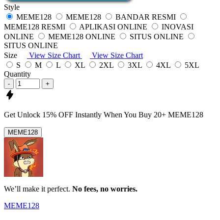
Style
MEME128
MEME128
BANDAR RESMI
MEME128 RESMI
APLIKASI ONLINE
INOVASI
ONLINE
MEME128 ONLINE
SITUS ONLINE
SITUS ONLINE
Size
View Size Chart
View Size Chart
S
M
L
XL
2XL
3XL
4XL
5XL
Quantity
-
+
Get
Unlock 15%
OFF Instantly When You Buy
20+ MEME128
MEME128
We’ll make it perfect.
No fees, no worries.
MEME128