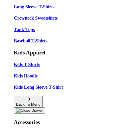
Long Sleeve T-Shirts
Crewneck Sweatshirts
Tank Tops
Baseball T-Shirts
Kids Apparel
Kids T-Shirts
Kids Hoodie
Kids Long Sleeve T-Shirt
Back To Menu
Accessories