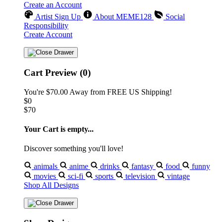
Create an Account
Artist Sign Up
About MEME128
Social
Responsibility
Create Account
Cart Preview (0)
You're
$70.00
Away from
FREE US Shipping!
$0
$70
Your Cart is empty...
Discover something you'll love!
animals
anime
drinks
fantasy
food
funny
movies
sci-fi
sports
television
vintage
Shop All Designs