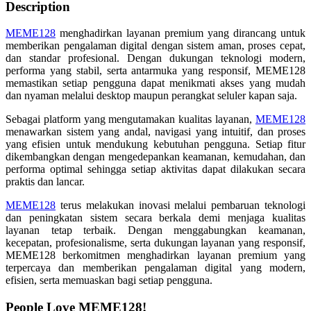
Description
MEME128
menghadirkan layanan premium yang dirancang untuk
memberikan pengalaman digital dengan sistem aman, proses cepat,
dan standar profesional. Dengan dukungan teknologi modern,
performa yang stabil, serta antarmuka yang responsif, MEME128
memastikan setiap pengguna dapat menikmati akses yang mudah
dan nyaman melalui desktop maupun perangkat seluler kapan saja.
Sebagai platform yang mengutamakan kualitas layanan,
MEME128
menawarkan sistem yang andal, navigasi yang intuitif, dan proses
yang efisien untuk mendukung kebutuhan pengguna. Setiap fitur
dikembangkan dengan mengedepankan keamanan, kemudahan, dan
performa optimal sehingga setiap aktivitas dapat dilakukan secara
praktis dan lancar.
MEME128
terus melakukan inovasi melalui pembaruan teknologi
dan peningkatan sistem secara berkala demi menjaga kualitas
layanan tetap terbaik. Dengan menggabungkan keamanan,
kecepatan, profesionalisme, serta dukungan layanan yang responsif,
MEME128 berkomitmen menghadirkan layanan premium yang
terpercaya dan memberikan pengalaman digital yang modern,
efisien, serta memuaskan bagi setiap pengguna.
People Love MEME128!