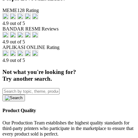
MEME128 Rating
4.9 out of 5
BANDAR RESMI Reviews
4.9 out of 5
APLIKASI ONLINE Rating
4.9 out of 5
Not what you're looking for?
Try another search.
Product Quality
Our Production Team establishes the highest quality standards for
third-party printers who participate in the marketplace to ensure that
every product sold is perfect.