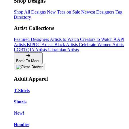
Shop Designs
Shop All Designs
New Tees on Sale
Newest Designers
Tag
Directory
Artist Collections
Featured Designers
Artists to Watch
Creators to Watch
AAPI
Artists
BIPOC Artists
Black Artists
Celebrate Women Artists
LGBTQIA Artists
Ukrainian Artists
Back To Menu
Adult Apparel
T-Shirts
Shorts
New!
Hoodies