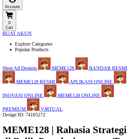
Account
0
Cart
BUAT AKUN
Explore Categories
Popular Products
Shop All Designs
MEME128
BANDAR RESMI
MEME128 RESMI
APLIKASI ONLINE
INOVASI ONLINE
MEME128 ONLINE
PREMIUM
VIRTUAL
Design ID: 74165272
MEME128 | Rahasia Strategi