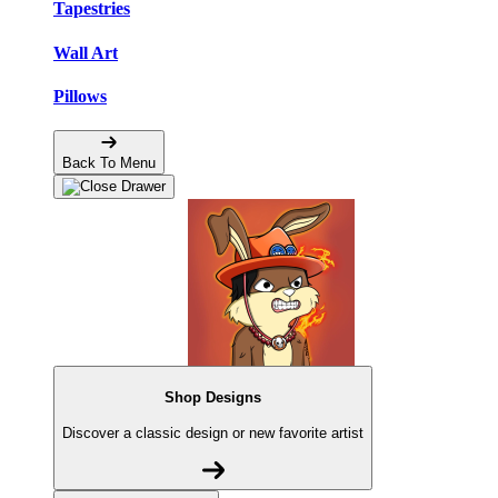
Tapestries
Wall Art
Pillows
Back To Menu
Shop Designs
Discover a classic design or new favorite artist