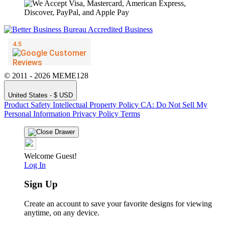
© 2011 - 2026 MEME128
United States - $ USD
Product Safety
Intellectual Property Policy
CA: Do Not Sell My
Personal Information
Privacy Policy
Terms
Welcome Guest!
Log In
Sign Up
Create an account to save your favorite designs for viewing
anytime, on any device.