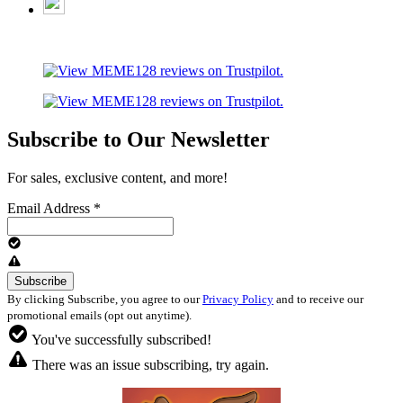
Subscribe to Our Newsletter
For sales, exclusive content, and more!
Email Address
*
By clicking Subscribe, you agree to our
Privacy Policy
and to receive our
promotional emails (opt out anytime).
You've successfully subscribed!
There was an issue subscribing, try again.