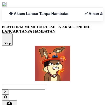
✅ Aman & Terpercaya
PLATFORM MEME128 RESMI
& AKSES ONLINE
LANCAR TANPA HAMBATAN
Shop