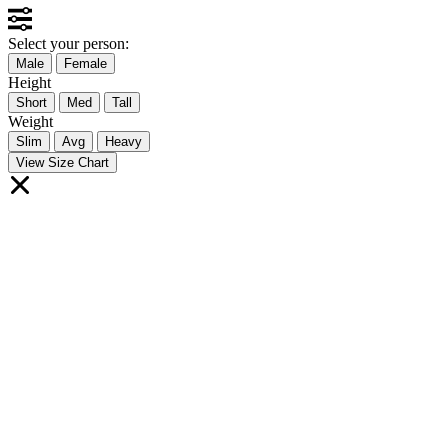
Select your person:
Male
Female
Height
Short
Med
Tall
Weight
Slim
Avg
Heavy
View Size Chart