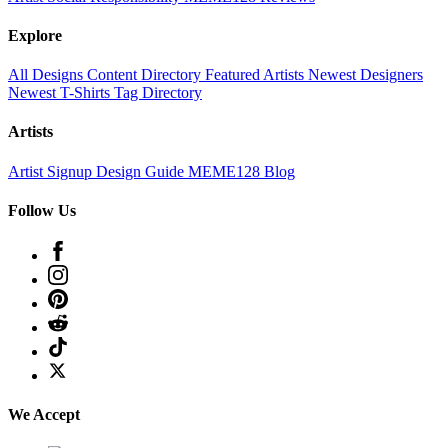
Explore
All Designs
Content Directory
Featured Artists
Newest Designers
Newest T-Shirts
Tag Directory
Artists
Artist Signup
Design Guide
MEME128 Blog
Follow Us
We Accept