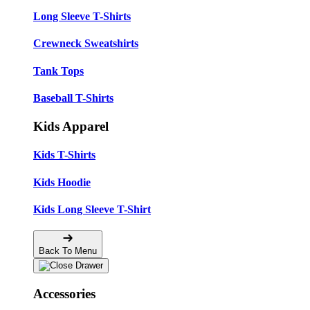
Long Sleeve T-Shirts
Crewneck Sweatshirts
Tank Tops
Baseball T-Shirts
Kids Apparel
Kids T-Shirts
Kids Hoodie
Kids Long Sleeve T-Shirt
Back To Menu
Accessories