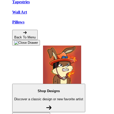
Tapestries
Wall Art
Pillows
Back To Menu
Shop Designs
Discover a classic design or new favorite artist