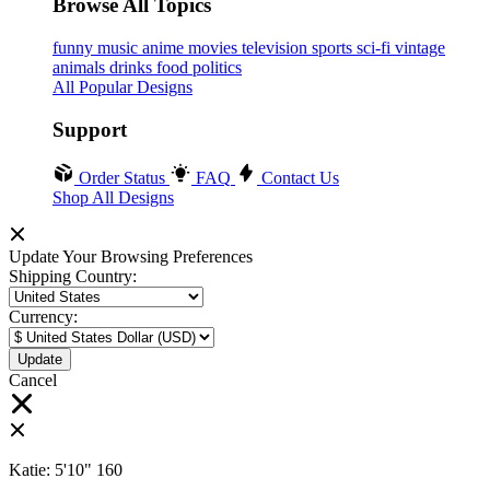
Browse All Topics
funny
music
anime
movies
television
sports
sci-fi
vintage
animals
drinks
food
politics
All Popular Designs
Support
Order Status
FAQ
Contact Us
Shop All Designs
Update Your Browsing Preferences
Shipping Country:
Currency:
Cancel
Katie:
5'10"
160