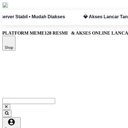
a Hambatan
✅ Aman & Terpercaya
PLATFORM MEME128 RESMI
& AKSES ONLINE LANC
Shop