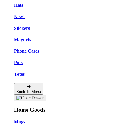
Hats
New!
Stickers
Magnets
Phone Cases
Pins
Totes
Back To Menu
Home Goods
Mugs