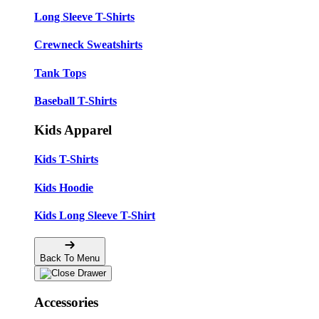
Long Sleeve T-Shirts
Crewneck Sweatshirts
Tank Tops
Baseball T-Shirts
Kids Apparel
Kids T-Shirts
Kids Hoodie
Kids Long Sleeve T-Shirt
Back To Menu
Accessories