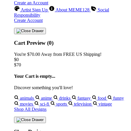
Create an Account
Artist Sign Up
About MEME128
Social
Responsibility
Create Account
Cart Preview (0)
You're
$70.00
Away from
FREE US Shipping!
$0
$70
Your Cart is empty...
Discover something you'll love!
animals
anime
drinks
fantasy
food
funny
movies
sci-fi
sports
television
vintage
Shop All Designs