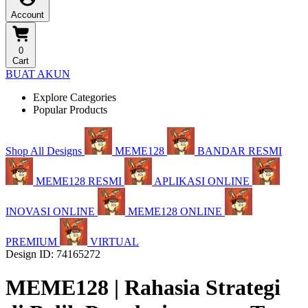
Account
0
Cart
BUAT AKUN
Explore Categories
Popular Products
Shop All Designs
MEME128
BANDAR RESMI
MEME128 RESMI
APLIKASI ONLINE
INOVASI ONLINE
MEME128 ONLINE
PREMIUM
VIRTUAL
Design ID: 74165272
MEME128 | Rahasia Strategi