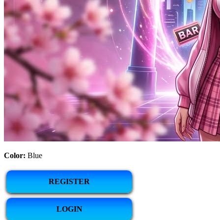
Color:
Blue
REGISTER
LOGIN