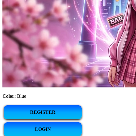
Color:
Blue
REGISTER
LOGIN