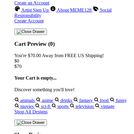
Create an Account
Artist Sign Up
About MEME128
Social
Responsibility
Create Account
Cart Preview (0)
You're
$70.00
Away from
FREE US Shipping!
$0
$70
Your Cart is empty...
Discover something you'll love!
animals
anime
drinks
fantasy
food
funny
movies
sci-fi
sports
television
vintage
Shop All Designs