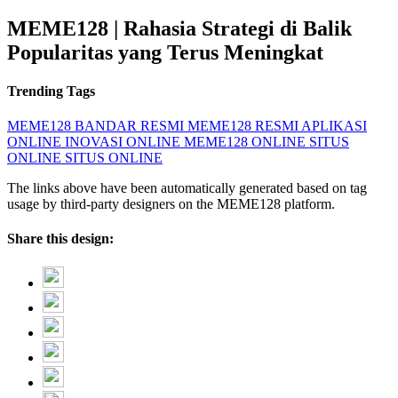
MEME128 | Rahasia Strategi di Balik
Popularitas yang Terus Meningkat
Trending Tags
MEME128
BANDAR RESMI
MEME128 RESMI
APLIKASI
ONLINE
INOVASI ONLINE
MEME128 ONLINE
SITUS
ONLINE
SITUS ONLINE
The links above have been automatically generated based on tag
usage by third-party designers on the MEME128 platform.
Share this design: