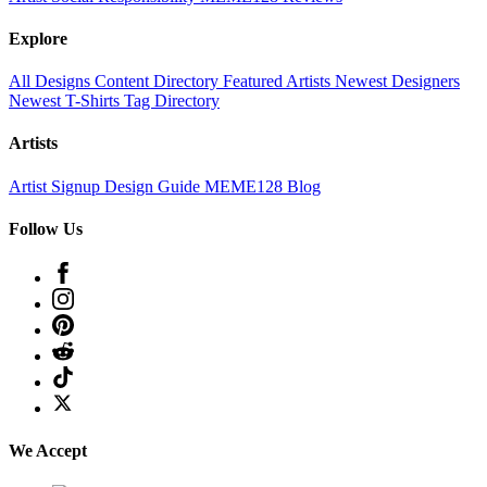
Explore
All Designs
Content Directory
Featured Artists
Newest Designers
Newest T-Shirts
Tag Directory
Artists
Artist Signup
Design Guide
MEME128 Blog
Follow Us
We Accept