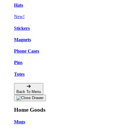
Hats
New!
Stickers
Magnets
Phone Cases
Pins
Totes
Back To Menu
Home Goods
Mugs