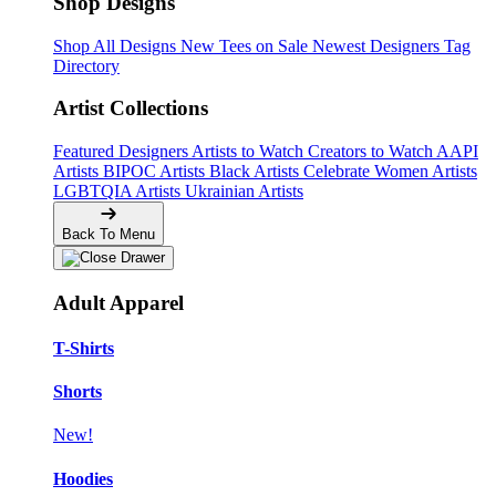
Shop Designs
Shop All Designs
New Tees on Sale
Newest Designers
Tag
Directory
Artist Collections
Featured Designers
Artists to Watch
Creators to Watch
AAPI
Artists
BIPOC Artists
Black Artists
Celebrate Women Artists
LGBTQIA Artists
Ukrainian Artists
Back To Menu
Adult Apparel
T-Shirts
Shorts
New!
Hoodies