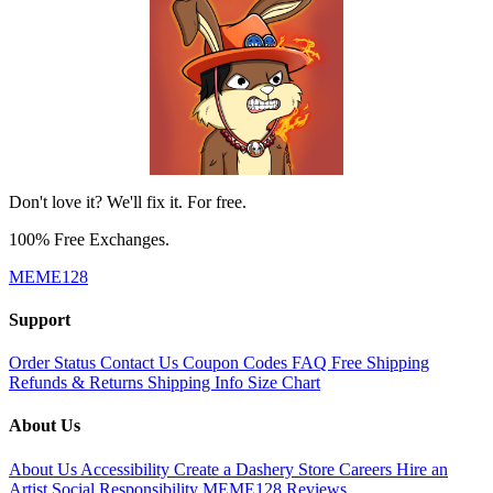
Don't love it? We'll fix it. For free.
100% Free Exchanges.
MEME128
Support
Order Status
Contact Us
Coupon Codes
FAQ
Free Shipping
Refunds & Returns
Shipping Info
Size Chart
About Us
About Us
Accessibility
Create a Dashery Store
Careers
Hire an
Artist
Social Responsibility
MEME128 Reviews