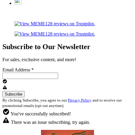
Subscribe to Our Newsletter
For sales, exclusive content, and more!
Email Address
*
By clicking Subscribe, you agree to our
Privacy Policy
and to receive our
promotional emails (opt out anytime).
You've successfully subscribed!
There was an issue subscribing, try again.