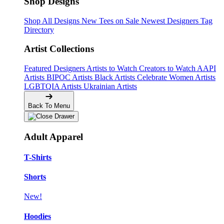
Shop Designs
Shop All Designs
New Tees on Sale
Newest Designers
Tag
Directory
Artist Collections
Featured Designers
Artists to Watch
Creators to Watch
AAPI
Artists
BIPOC Artists
Black Artists
Celebrate Women Artists
LGBTQIA Artists
Ukrainian Artists
Back To Menu
Adult Apparel
T-Shirts
Shorts
New!
Hoodies