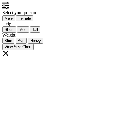
Select your person:
Male
Female
Height
Short
Med
Tall
Weight
Slim
Avg
Heavy
View Size Chart