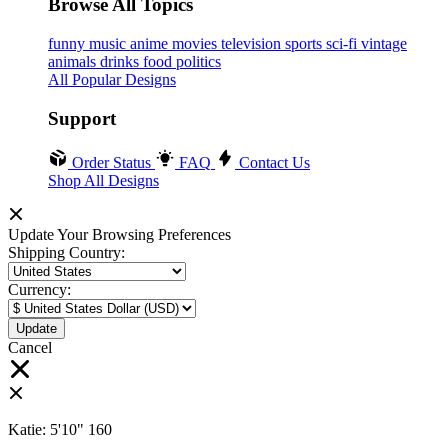
Browse All Topics
funny
music
anime
movies
television
sports
sci-fi
vintage
animals
drinks
food
politics
All Popular Designs
Support
Order Status
FAQ
Contact Us
Shop All Designs
Update Your Browsing Preferences
Shipping Country:
Currency:
Cancel
Katie:
5'10"
160