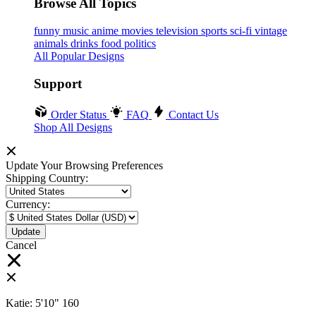
Browse All Topics
funny
music
anime
movies
television
sports
sci-fi
vintage
animals
drinks
food
politics
All Popular Designs
Support
Order Status
FAQ
Contact Us
Shop All Designs
Update Your Browsing Preferences
Shipping Country:
Currency:
Cancel
Katie:
5'10"
160