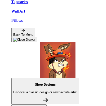
Tapestries
Wall Art
Pillows
Back To Menu
Shop Designs
Discover a classic design or new favorite artist