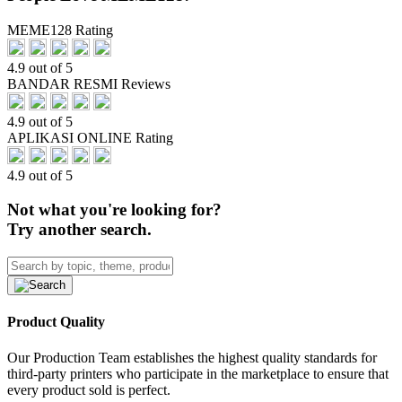
MEME128 Rating
4.9 out of 5
BANDAR RESMI Reviews
4.9 out of 5
APLIKASI ONLINE Rating
4.9 out of 5
Not what you're looking for?
Try another search.
Product Quality
Our Production Team establishes the highest quality standards for
third-party printers who participate in the marketplace to ensure that
every product sold is perfect.