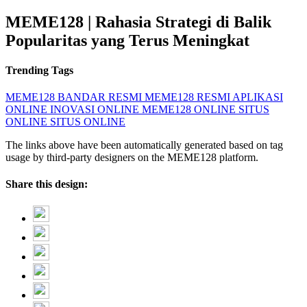
MEME128 | Rahasia Strategi di Balik
Popularitas yang Terus Meningkat
Trending Tags
MEME128
BANDAR RESMI
MEME128 RESMI
APLIKASI
ONLINE
INOVASI ONLINE
MEME128 ONLINE
SITUS
ONLINE
SITUS ONLINE
The links above have been automatically generated based on tag
usage by third-party designers on the MEME128 platform.
Share this design: