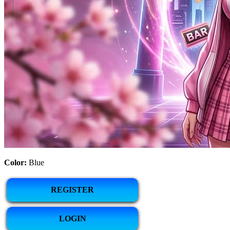
Color:
Blue
REGISTER
LOGIN