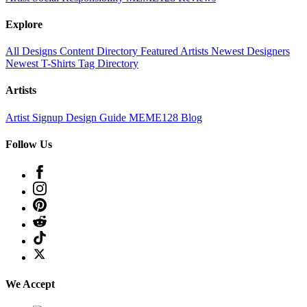
Explore
All Designs
Content Directory
Featured Artists
Newest Designers
Newest T-Shirts
Tag Directory
Artists
Artist Signup
Design Guide
MEME128 Blog
Follow Us
We Accept