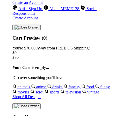
Create an Account
Artist Sign Up
About MEME128
Social
Responsibility
Create Account
Cart Preview (0)
You're
$70.00
Away from
FREE US Shipping!
$0
$70
Your Cart is empty...
Discover something you'll love!
animals
anime
drinks
fantasy
food
funny
movies
sci-fi
sports
television
vintage
Shop All Designs