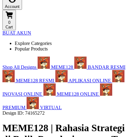
Account
0
Cart
BUAT AKUN
Explore Categories
Popular Products
Shop All Designs
MEME128
BANDAR RESMI
MEME128 RESMI
APLIKASI ONLINE
INOVASI ONLINE
MEME128 ONLINE
PREMIUM
VIRTUAL
Design ID: 74165272
MEME128 | Rahasia Strategi