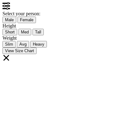
Select your person:
Male
Female
Height
Short
Med
Tall
Weight
Slim
Avg
Heavy
View Size Chart