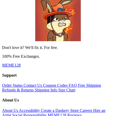
Don't love it? We'll fix it. For free.
100% Free Exchanges.
MEME128
Support
Order Status
Contact Us
Coupon Codes
FAQ
Free Shipping
Refunds & Returns
Shipping Info
Size Chart
About Us
About Us
Accessibility
Create a Dashery Store
Careers
Hire an
Artist
Social Responsibility
MEME128 Reviews