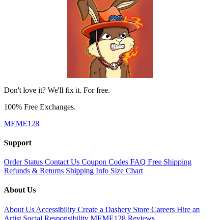
Don't love it? We'll fix it. For free.
100% Free Exchanges.
MEME128
Support
Order Status
Contact Us
Coupon Codes
FAQ
Free Shipping
Refunds & Returns
Shipping Info
Size Chart
About Us
About Us
Accessibility
Create a Dashery Store
Careers
Hire an
Artist
Social Responsibility
MEME128 Reviews