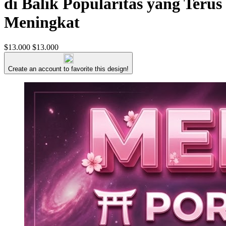
di Balik Popularitas yang Terus
Meningkat
$13.000
$13.000
Create an account to favorite this design!