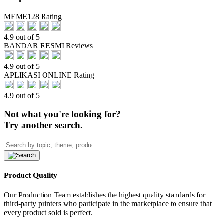
MEME128 Rating
4.9 out of 5
BANDAR RESMI Reviews
4.9 out of 5
APLIKASI ONLINE Rating
4.9 out of 5
Not what you're looking for?
Try another search.
Product Quality
Our Production Team establishes the highest quality standards for
third-party printers who participate in the marketplace to ensure that
every product sold is perfect.