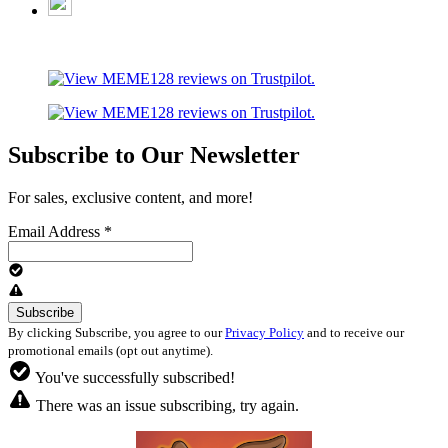
Subscribe to Our Newsletter
For sales, exclusive content, and more!
Email Address
*
By clicking Subscribe, you agree to our
Privacy Policy
and to receive our
promotional emails (opt out anytime).
You've successfully subscribed!
There was an issue subscribing, try again.