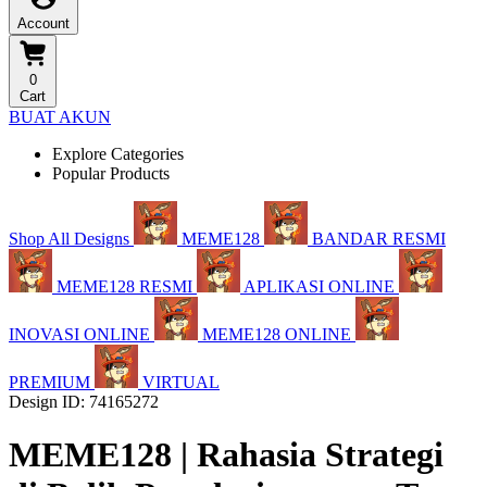
Account
0
Cart
BUAT AKUN
Explore Categories
Popular Products
Shop All Designs
MEME128
BANDAR RESMI
MEME128 RESMI
APLIKASI ONLINE
INOVASI ONLINE
MEME128 ONLINE
PREMIUM
VIRTUAL
Design ID: 74165272
MEME128 | Rahasia Strategi