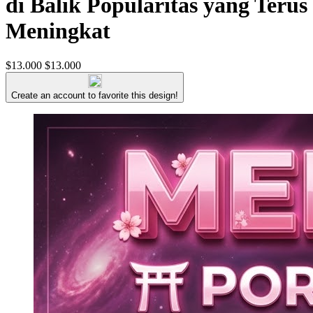
di Balik Popularitas yang Terus
Meningkat
$13.000
$13.000
Create an account to favorite this design!