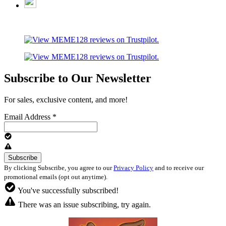
Subscribe to Our Newsletter
For sales, exclusive content, and more!
Email Address
*
By clicking Subscribe, you agree to our
Privacy Policy
and to receive our
promotional emails (opt out anytime).
You've successfully subscribed!
There was an issue subscribing, try again.