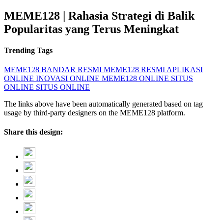
MEME128 | Rahasia Strategi di Balik
Popularitas yang Terus Meningkat
Trending Tags
MEME128
BANDAR RESMI
MEME128 RESMI
APLIKASI
ONLINE
INOVASI ONLINE
MEME128 ONLINE
SITUS
ONLINE
SITUS ONLINE
The links above have been automatically generated based on tag
usage by third-party designers on the MEME128 platform.
Share this design: