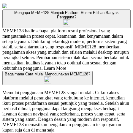
Mengapa MEME128 Menjadi Platform Resmi Pilihan Banyak
Pengguna?
MEME128 hadir sebagai platform resmi profesional yang
mengutamakan proses cepat, keamanan, dan kenyamanan dalam
setiap layanan. Didukung teknologi modern, performa sistem yang
stabil, serta antarmuka yang responsif, MEME128 memberikan
pengalaman akses yang mudah dan efisien melalui desktop maupun
perangkat seluler. Pembaruan sistem dilakukan secara berkala untuk
memastikan kualitas layanan tetap optimal dan sesuai dengan
kebutuhan pengguna.
Learn More
Bagaimana Cara Mulai Menggunakan MEME128?
Memulai penggunaan MEME128 sangat mudah. Cukup akses
platform melalui perangkat yang terhubung ke internet, kemudian
ikuti proses pendaftaran sesuai petunjuk yang tersedia. Setelah akun
berhasil dibuat, pengguna dapat langsung mengakses berbagai
layanan dengan navigasi yang sederhana, proses yang cepat, serta
sistem yang aman. Dengan desain yang modern dan responsif,
MEME128 memastikan pengalaman penggunaan tetap nyaman
kapan saja dan di mana saja.