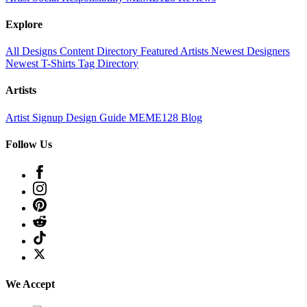
Explore
All Designs
Content Directory
Featured Artists
Newest Designers
Newest T-Shirts
Tag Directory
Artists
Artist Signup
Design Guide
MEME128 Blog
Follow Us
We Accept