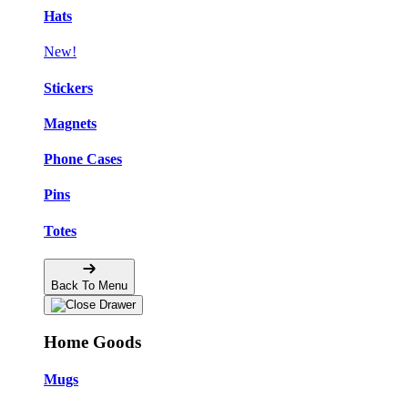
Hats
New!
Stickers
Magnets
Phone Cases
Pins
Totes
Back To Menu
Home Goods
Mugs