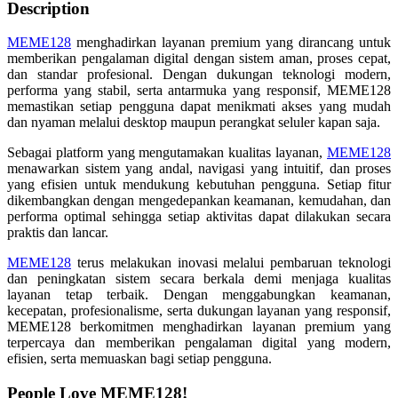
Description
MEME128
menghadirkan layanan premium yang dirancang untuk
memberikan pengalaman digital dengan sistem aman, proses cepat,
dan standar profesional. Dengan dukungan teknologi modern,
performa yang stabil, serta antarmuka yang responsif, MEME128
memastikan setiap pengguna dapat menikmati akses yang mudah
dan nyaman melalui desktop maupun perangkat seluler kapan saja.
Sebagai platform yang mengutamakan kualitas layanan,
MEME128
menawarkan sistem yang andal, navigasi yang intuitif, dan proses
yang efisien untuk mendukung kebutuhan pengguna. Setiap fitur
dikembangkan dengan mengedepankan keamanan, kemudahan, dan
performa optimal sehingga setiap aktivitas dapat dilakukan secara
praktis dan lancar.
MEME128
terus melakukan inovasi melalui pembaruan teknologi
dan peningkatan sistem secara berkala demi menjaga kualitas
layanan tetap terbaik. Dengan menggabungkan keamanan,
kecepatan, profesionalisme, serta dukungan layanan yang responsif,
MEME128 berkomitmen menghadirkan layanan premium yang
terpercaya dan memberikan pengalaman digital yang modern,
efisien, serta memuaskan bagi setiap pengguna.
People Love MEME128!