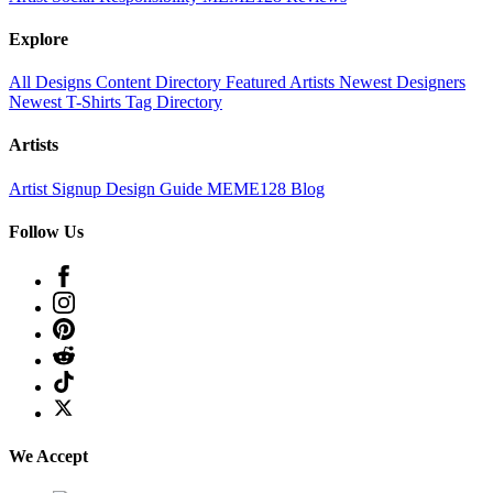
Explore
All Designs
Content Directory
Featured Artists
Newest Designers
Newest T-Shirts
Tag Directory
Artists
Artist Signup
Design Guide
MEME128 Blog
Follow Us
We Accept