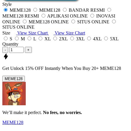
Style
MEME128
MEME128
BANDAR RESMI
MEME128 RESMI
APLIKASI ONLINE
INOVASI
ONLINE
MEME128 ONLINE
SITUS ONLINE
SITUS ONLINE
Size
View Size Chart
View Size Chart
S
M
L
XL
2XL
3XL
4XL
5XL
Quantity
-
+
Get
Unlock 15%
OFF Instantly When You Buy
20+ MEME128
MEME128
We’ll make it perfect.
No fees, no worries.
MEME128