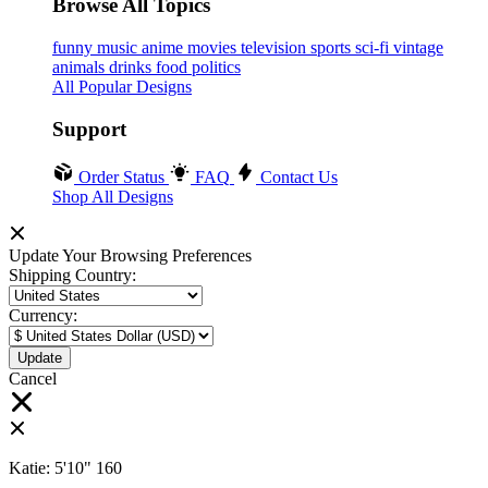
Browse All Topics
funny
music
anime
movies
television
sports
sci-fi
vintage
animals
drinks
food
politics
All Popular Designs
Support
Order Status
FAQ
Contact Us
Shop All Designs
Update Your Browsing Preferences
Shipping Country:
Currency:
Cancel
Katie:
5'10"
160