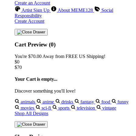
Create an Account
Artist Sign Up
About MEME128
Social
Responsibility
Create Account
Cart Preview (0)
You're
$70.00
Away from
FREE US Shipping!
$0
$70
Your Cart is empty...
Discover something you'll love!
animals
anime
drinks
fantasy
food
funny
movies
sci-fi
sports
television
vintage
Shop All Designs