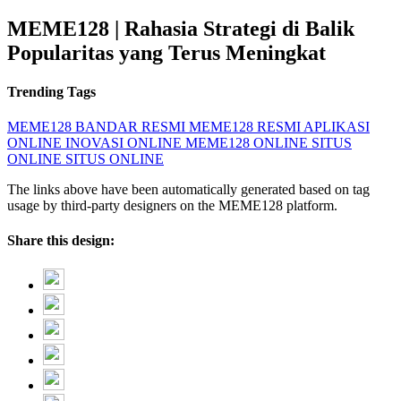
MEME128 | Rahasia Strategi di Balik
Popularitas yang Terus Meningkat
Trending Tags
MEME128
BANDAR RESMI
MEME128 RESMI
APLIKASI
ONLINE
INOVASI ONLINE
MEME128 ONLINE
SITUS
ONLINE
SITUS ONLINE
The links above have been automatically generated based on tag
usage by third-party designers on the MEME128 platform.
Share this design: