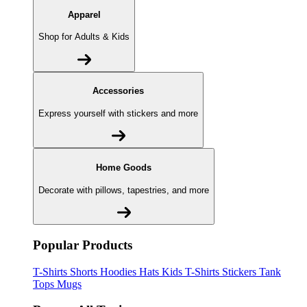
Apparel
Shop for Adults & Kids
Accessories
Express yourself with stickers and more
Home Goods
Decorate with pillows, tapestries, and more
Popular Products
T-Shirts
Shorts
Hoodies
Hats
Kids T-Shirts
Stickers
Tank
Tops
Mugs