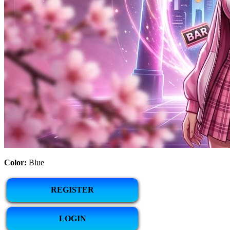
Color:
Blue
REGISTER
LOGIN