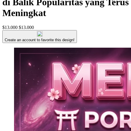
di Balik Popularitas yang Terus
Meningkat
$13.000
$13.000
Create an account to favorite this design!