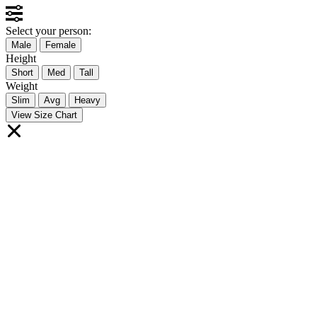
Select your person:
Male
Female
Height
Short
Med
Tall
Weight
Slim
Avg
Heavy
View Size Chart