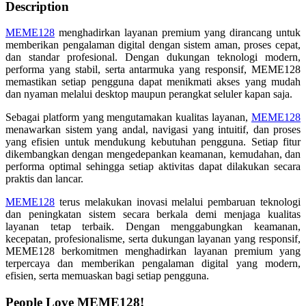
Description
MEME128
menghadirkan layanan premium yang dirancang untuk
memberikan pengalaman digital dengan sistem aman, proses cepat,
dan standar profesional. Dengan dukungan teknologi modern,
performa yang stabil, serta antarmuka yang responsif, MEME128
memastikan setiap pengguna dapat menikmati akses yang mudah
dan nyaman melalui desktop maupun perangkat seluler kapan saja.
Sebagai platform yang mengutamakan kualitas layanan,
MEME128
menawarkan sistem yang andal, navigasi yang intuitif, dan proses
yang efisien untuk mendukung kebutuhan pengguna. Setiap fitur
dikembangkan dengan mengedepankan keamanan, kemudahan, dan
performa optimal sehingga setiap aktivitas dapat dilakukan secara
praktis dan lancar.
MEME128
terus melakukan inovasi melalui pembaruan teknologi
dan peningkatan sistem secara berkala demi menjaga kualitas
layanan tetap terbaik. Dengan menggabungkan keamanan,
kecepatan, profesionalisme, serta dukungan layanan yang responsif,
MEME128 berkomitmen menghadirkan layanan premium yang
terpercaya dan memberikan pengalaman digital yang modern,
efisien, serta memuaskan bagi setiap pengguna.
People Love MEME128!