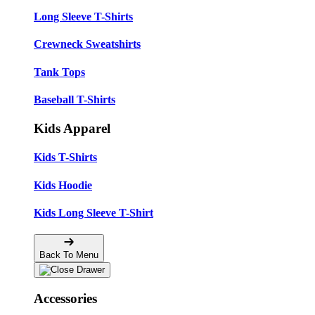
Long Sleeve T-Shirts
Crewneck Sweatshirts
Tank Tops
Baseball T-Shirts
Kids Apparel
Kids T-Shirts
Kids Hoodie
Kids Long Sleeve T-Shirt
Back To Menu
Accessories