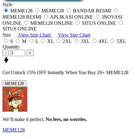
Style
MEME128
MEME128
BANDAR RESMI
MEME128 RESMI
APLIKASI ONLINE
INOVASI
ONLINE
MEME128 ONLINE
SITUS ONLINE
SITUS ONLINE
Size
View Size Chart
View Size Chart
S
M
L
XL
2XL
3XL
4XL
5XL
Quantity
-
+
Get
Unlock 15%
OFF Instantly When You Buy
20+ MEME128
MEME128
We’ll make it perfect.
No fees, no worries.
MEME128