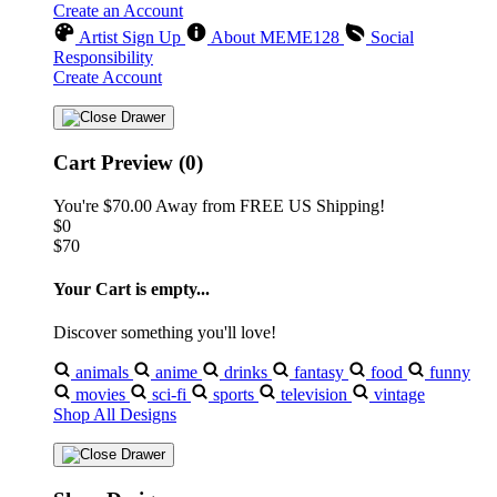
Create an Account
Artist Sign Up
About MEME128
Social
Responsibility
Create Account
Cart Preview (0)
You're
$70.00
Away from
FREE US Shipping!
$0
$70
Your Cart is empty...
Discover something you'll love!
animals
anime
drinks
fantasy
food
funny
movies
sci-fi
sports
television
vintage
Shop All Designs