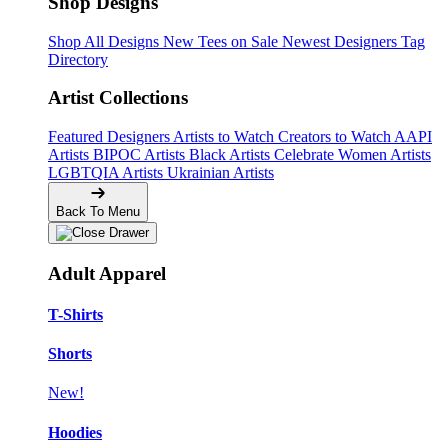
Shop Designs
Shop All Designs
New Tees on Sale
Newest Designers
Tag
Directory
Artist Collections
Featured Designers
Artists to Watch
Creators to Watch
AAPI
Artists
BIPOC Artists
Black Artists
Celebrate Women Artists
LGBTQIA Artists
Ukrainian Artists
Back To Menu
Adult Apparel
T-Shirts
Shorts
New!
Hoodies