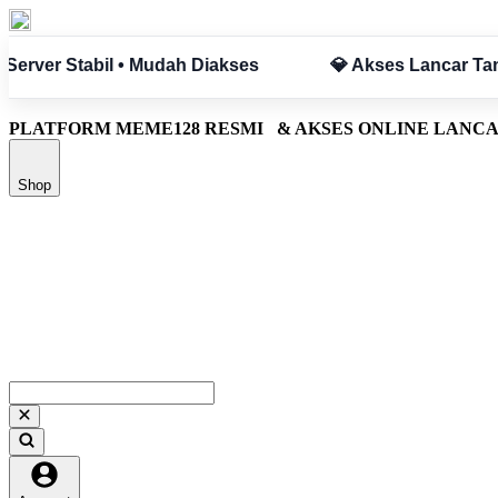
npa Hambatan
✅ Aman & Terpercaya
PLATFORM MEME128 RESMI
& AKSES ONLINE LANC
Shop