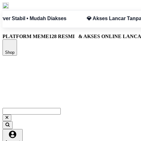
 Hambatan
✅ Aman & Terpercaya
PLATFORM MEME128 RESMI
& AKSES ONLINE LANC
Shop