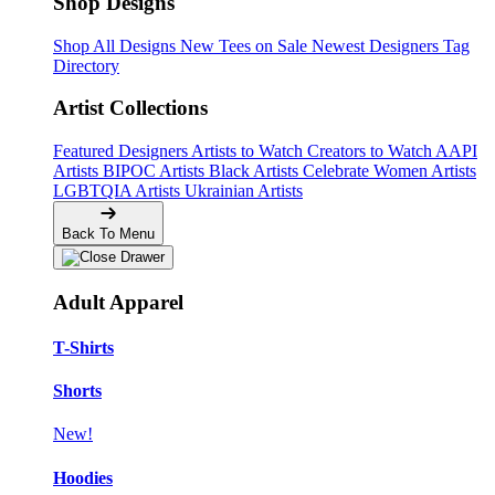
Shop Designs
Shop All Designs
New Tees on Sale
Newest Designers
Tag
Directory
Artist Collections
Featured Designers
Artists to Watch
Creators to Watch
AAPI
Artists
BIPOC Artists
Black Artists
Celebrate Women Artists
LGBTQIA Artists
Ukrainian Artists
Back To Menu
Adult Apparel
T-Shirts
Shorts
New!
Hoodies