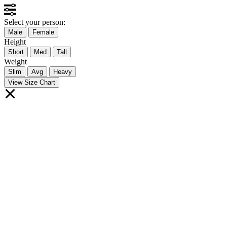
Select your person:
Male
Female
Height
Short
Med
Tall
Weight
Slim
Avg
Heavy
View Size Chart