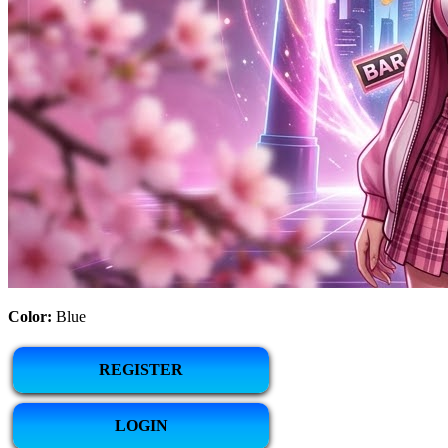
Color:
Blue
REGISTER
LOGIN