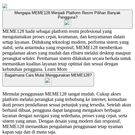
Mengapa MEME128 Menjadi Platform Resmi Pilihan Banyak
Pengguna?
MEME128 hadir sebagai platform resmi profesional yang
mengutamakan proses cepat, keamanan, dan kenyamanan dalam
setiap layanan. Didukung teknologi modern, performa sistem yang
stabil, serta antarmuka yang responsif, MEME128 memberikan
pengalaman akses yang mudah dan efisien melalui desktop maupun
perangkat seluler. Pembaruan sistem dilakukan secara berkala untuk
memastikan kualitas layanan tetap optimal dan sesuai dengan
kebutuhan pengguna.
Learn More
Bagaimana Cara Mulai Menggunakan MEME128?
Memulai penggunaan MEME128 sangat mudah. Cukup akses
platform melalui perangkat yang terhubung ke internet, kemudian
ikuti proses pendaftaran sesuai petunjuk yang tersedia. Setelah akun
berhasil dibuat, pengguna dapat langsung mengakses berbagai
layanan dengan navigasi yang sederhana, proses yang cepat, serta
sistem yang aman. Dengan desain yang modern dan responsif,
MEME128 memastikan pengalaman penggunaan tetap nyaman
kapan saja dan di mana saja.