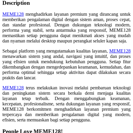
Description
MEME128
menghadirkan layanan premium yang dirancang untuk
memberikan pengalaman digital dengan sistem aman, proses cepat,
dan standar profesional. Dengan dukungan teknologi modern,
performa yang stabil, serta antarmuka yang responsif, MEME128
memastikan setiap pengguna dapat menikmati akses yang mudah
dan nyaman melalui desktop maupun perangkat seluler kapan saja.
Sebagai platform yang mengutamakan kualitas layanan,
MEME128
menawarkan sistem yang andal, navigasi yang intuitif, dan proses
yang efisien untuk mendukung kebutuhan pengguna. Setiap fitur
dikembangkan dengan mengedepankan keamanan, kemudahan, dan
performa optimal sehingga setiap aktivitas dapat dilakukan secara
praktis dan lancar.
MEME128
terus melakukan inovasi melalui pembaruan teknologi
dan peningkatan sistem secara berkala demi menjaga kualitas
layanan tetap terbaik. Dengan menggabungkan keamanan,
kecepatan, profesionalisme, serta dukungan layanan yang responsif,
MEME128 berkomitmen menghadirkan layanan premium yang
terpercaya dan memberikan pengalaman digital yang modern,
efisien, serta memuaskan bagi setiap pengguna.
People Love MEME128!