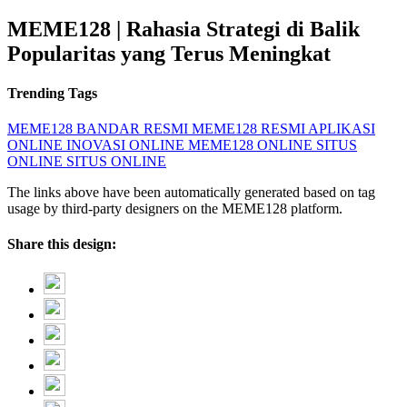
MEME128 | Rahasia Strategi di Balik
Popularitas yang Terus Meningkat
Trending Tags
MEME128
BANDAR RESMI
MEME128 RESMI
APLIKASI
ONLINE
INOVASI ONLINE
MEME128 ONLINE
SITUS
ONLINE
SITUS ONLINE
The links above have been automatically generated based on tag
usage by third-party designers on the MEME128 platform.
Share this design: