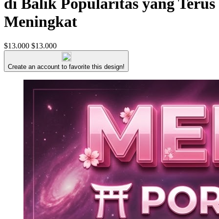
di Balik Popularitas yang Terus
Meningkat
$13.000
$13.000
Create an account to favorite this design!