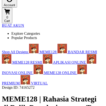
Account
0
Cart
BUAT AKUN
Explore Categories
Popular Products
Shop All Designs
MEME128
BANDAR RESMI
MEME128 RESMI
APLIKASI ONLINE
INOVASI ONLINE
MEME128 ONLINE
PREMIUM
VIRTUAL
Design ID: 74165272
MEME128 | Rahasia Strategi