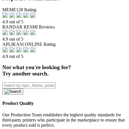
MEME128 Rating
4.9 out of 5
BANDAR RESMI Reviews
4.9 out of 5
APLIKASI ONLINE Rating
4.9 out of 5
Not what you're looking for?
Try another search.
Product Quality
Our Production Team establishes the highest quality standards for
third-party printers who participate in the marketplace to ensure that
every product sold is perfect.