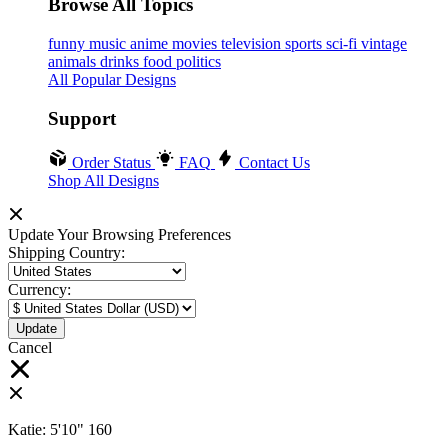
Browse All Topics
funny
music
anime
movies
television
sports
sci-fi
vintage
animals
drinks
food
politics
All Popular Designs
Support
Order Status
FAQ
Contact Us
Shop All Designs
Update Your Browsing Preferences
Shipping Country:
Currency:
Cancel
Katie:
5'10"
160