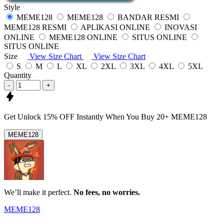
Style
MEME128
MEME128
BANDAR RESMI
MEME128 RESMI
APLIKASI ONLINE
INOVASI
ONLINE
MEME128 ONLINE
SITUS ONLINE
SITUS ONLINE
Size
View Size Chart
View Size Chart
S
M
L
XL
2XL
3XL
4XL
5XL
Quantity
-
+
Get
Unlock 15%
OFF Instantly When You Buy
20+ MEME128
MEME128
We’ll make it perfect.
No fees, no worries.
MEME128