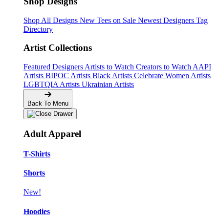
Shop Designs
Shop All Designs
New Tees on Sale
Newest Designers
Tag
Directory
Artist Collections
Featured Designers
Artists to Watch
Creators to Watch
AAPI
Artists
BIPOC Artists
Black Artists
Celebrate Women Artists
LGBTQIA Artists
Ukrainian Artists
Back To Menu
Adult Apparel
T-Shirts
Shorts
New!
Hoodies