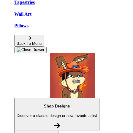
Tapestries
Wall Art
Pillows
Back To Menu
Shop Designs
Discover a classic design or new favorite artist