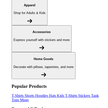
Apparel
Shop for Adults & Kids
Accessories
Express yourself with stickers and more
Home Goods
Decorate with pillows, tapestries, and more
Popular Products
T-Shirts
Shorts
Hoodies
Hats
Kids T-Shirts
Stickers
Tank
Tops
Mugs