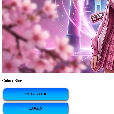
Color:
Blue
REGISTER
LOGIN