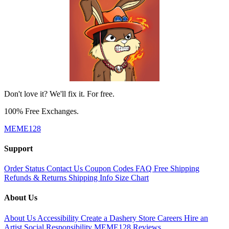
Don't love it? We'll fix it. For free.
100% Free Exchanges.
MEME128
Support
Order Status
Contact Us
Coupon Codes
FAQ
Free Shipping
Refunds & Returns
Shipping Info
Size Chart
About Us
About Us
Accessibility
Create a Dashery Store
Careers
Hire an
Artist
Social Responsibility
MEME128 Reviews