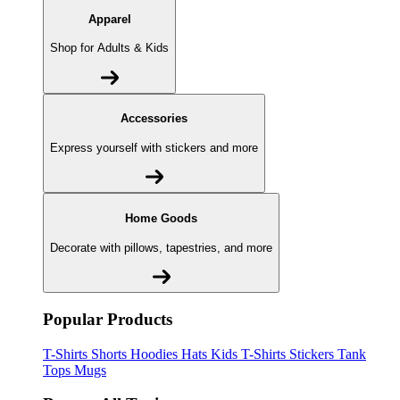
Apparel
Shop for Adults & Kids
Accessories
Express yourself with stickers and more
Home Goods
Decorate with pillows, tapestries, and more
Popular Products
T-Shirts
Shorts
Hoodies
Hats
Kids T-Shirts
Stickers
Tank
Tops
Mugs