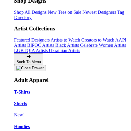
Shop Designs
Shop All Designs
New Tees on Sale
Newest Designers
Tag
Directory
Artist Collections
Featured Designers
Artists to Watch
Creators to Watch
AAPI
Artists
BIPOC Artists
Black Artists
Celebrate Women Artists
LGBTQIA Artists
Ukrainian Artists
Back To Menu
Adult Apparel
T-Shirts
Shorts
New!
Hoodies