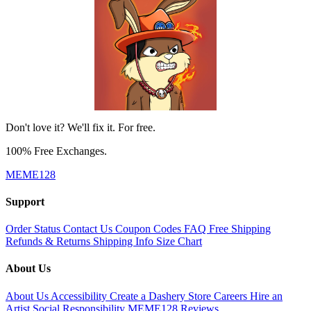
Don't love it? We'll fix it. For free.
100% Free Exchanges.
MEME128
Support
Order Status
Contact Us
Coupon Codes
FAQ
Free Shipping
Refunds & Returns
Shipping Info
Size Chart
About Us
About Us
Accessibility
Create a Dashery Store
Careers
Hire an
Artist
Social Responsibility
MEME128 Reviews