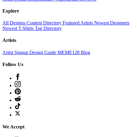
Explore
All Designs
Content Directory
Featured Artists
Newest Designers
Newest T-Shirts
Tag Directory
Artists
Artist Signup
Design Guide
MEME128 Blog
Follow Us
We Accept