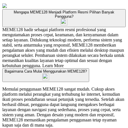
Mengapa MEME128 Menjadi Platform Resmi Pilihan Banyak
Pengguna?
MEME128 hadir sebagai platform resmi profesional yang
mengutamakan proses cepat, keamanan, dan kenyamanan dalam
setiap layanan. Didukung teknologi modern, performa sistem yang
stabil, serta antarmuka yang responsif, MEME128 memberikan
pengalaman akses yang mudah dan efisien melalui desktop maupun
perangkat seluler. Pembaruan sistem dilakukan secara berkala untuk
memastikan kualitas layanan tetap optimal dan sesuai dengan
kebutuhan pengguna.
Learn More
Bagaimana Cara Mulai Menggunakan MEME128?
Memulai penggunaan MEME128 sangat mudah. Cukup akses
platform melalui perangkat yang terhubung ke internet, kemudian
ikuti proses pendaftaran sesuai petunjuk yang tersedia. Setelah akun
berhasil dibuat, pengguna dapat langsung mengakses berbagai
layanan dengan navigasi yang sederhana, proses yang cepat, serta
sistem yang aman. Dengan desain yang modern dan responsif,
MEME128 memastikan pengalaman penggunaan tetap nyaman
kapan saja dan di mana saja.