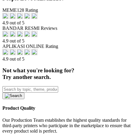
MEME128 Rating
4.9 out of 5
BANDAR RESMI Reviews
4.9 out of 5
APLIKASI ONLINE Rating
4.9 out of 5
Not what you're looking for?
Try another search.
Product Quality
Our Production Team establishes the highest quality standards for
third-party printers who participate in the marketplace to ensure that
every product sold is perfect.