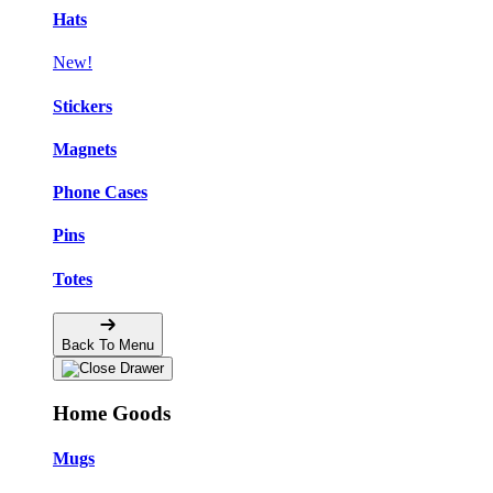
Hats
New!
Stickers
Magnets
Phone Cases
Pins
Totes
Back To Menu
Home Goods
Mugs