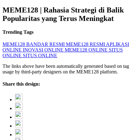
MEME128 | Rahasia Strategi di Balik
Popularitas yang Terus Meningkat
Trending Tags
MEME128
BANDAR RESMI
MEME128 RESMI
APLIKASI
ONLINE
INOVASI ONLINE
MEME128 ONLINE
SITUS
ONLINE
SITUS ONLINE
The links above have been automatically generated based on tag
usage by third-party designers on the MEME128 platform.
Share this design: