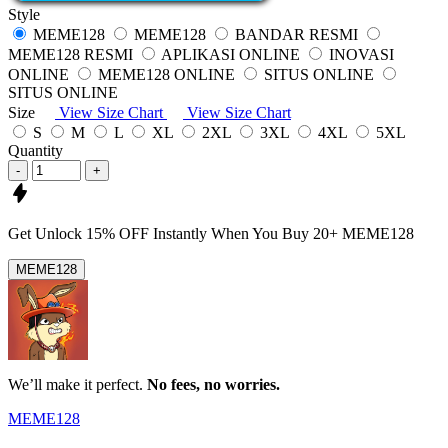
Style
MEME128
MEME128
BANDAR RESMI
MEME128 RESMI
APLIKASI ONLINE
INOVASI
ONLINE
MEME128 ONLINE
SITUS ONLINE
SITUS ONLINE
Size
View Size Chart
View Size Chart
S
M
L
XL
2XL
3XL
4XL
5XL
Quantity
-
+
Get
Unlock 15%
OFF Instantly When You Buy
20+ MEME128
MEME128
We’ll make it perfect.
No fees, no worries.
MEME128