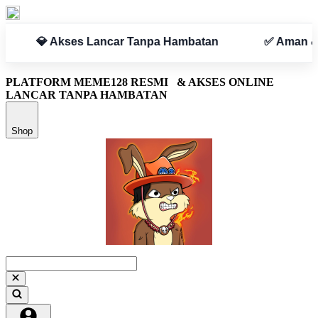
✅ Aman & Terpercaya
PLATFORM MEME128 RESMI
& AKSES ONLINE
LANCAR TANPA HAMBATAN
Shop