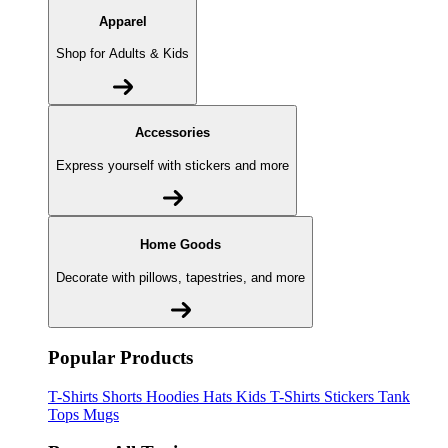
Apparel
Shop for Adults & Kids
Accessories
Express yourself with stickers and more
Home Goods
Decorate with pillows, tapestries, and more
Popular Products
T-Shirts
Shorts
Hoodies
Hats
Kids T-Shirts
Stickers
Tank
Tops
Mugs