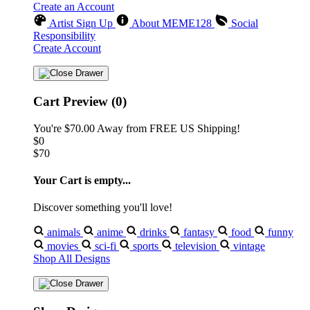
Create an Account
Artist Sign Up
About MEME128
Social
Responsibility
Create Account
Cart Preview (0)
You're
$70.00
Away from
FREE US Shipping!
$0
$70
Your Cart is empty...
Discover something you'll love!
animals
anime
drinks
fantasy
food
funny
movies
sci-fi
sports
television
vintage
Shop All Designs