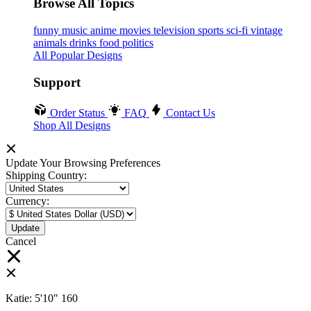
Browse All Topics
funny
music
anime
movies
television
sports
sci-fi
vintage
animals
drinks
food
politics
All Popular Designs
Support
Order Status
FAQ
Contact Us
Shop All Designs
Update Your Browsing Preferences
Shipping Country:
Currency:
Cancel
Katie:
5'10"
160