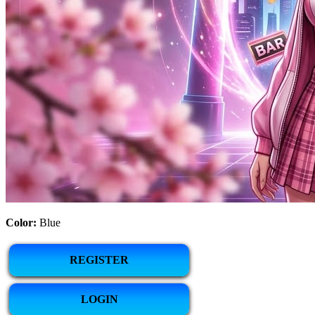
Color:
Blue
REGISTER
LOGIN