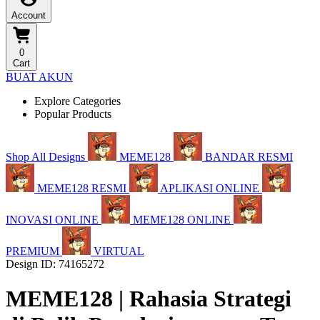
Account
0
Cart
BUAT AKUN
Explore Categories
Popular Products
Shop All Designs
MEME128
BANDAR RESMI
MEME128 RESMI
APLIKASI ONLINE
INOVASI ONLINE
MEME128 ONLINE
PREMIUM
VIRTUAL
Design ID: 74165272
MEME128 | Rahasia Strategi