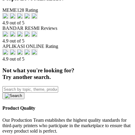
MEME128 Rating
4.9 out of 5
BANDAR RESMI Reviews
4.9 out of 5
APLIKASI ONLINE Rating
4.9 out of 5
Not what you're looking for?
Try another search.
Product Quality
Our Production Team establishes the highest quality standards for
third-party printers who participate in the marketplace to ensure that
every product sold is perfect.