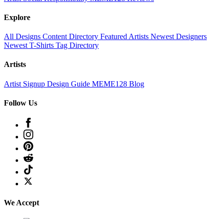
Explore
All Designs
Content Directory
Featured Artists
Newest Designers
Newest T-Shirts
Tag Directory
Artists
Artist Signup
Design Guide
MEME128 Blog
Follow Us
We Accept