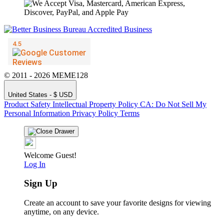
© 2011 - 2026 MEME128
United States - $ USD
Product Safety
Intellectual Property Policy
CA: Do Not Sell My
Personal Information
Privacy Policy
Terms
Welcome Guest!
Log In
Sign Up
Create an account to save your favorite designs for viewing
anytime, on any device.