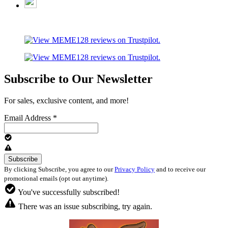
Subscribe to Our Newsletter
For sales, exclusive content, and more!
Email Address
*
By clicking Subscribe, you agree to our
Privacy Policy
and to receive our
promotional emails (opt out anytime).
You've successfully subscribed!
There was an issue subscribing, try again.