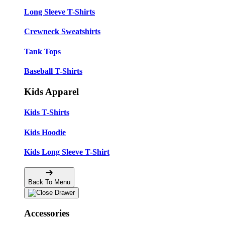
Long Sleeve T-Shirts
Crewneck Sweatshirts
Tank Tops
Baseball T-Shirts
Kids Apparel
Kids T-Shirts
Kids Hoodie
Kids Long Sleeve T-Shirt
Back To Menu
Accessories