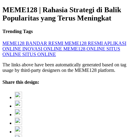
MEME128 | Rahasia Strategi di Balik
Popularitas yang Terus Meningkat
Trending Tags
MEME128
BANDAR RESMI
MEME128 RESMI
APLIKASI
ONLINE
INOVASI ONLINE
MEME128 ONLINE
SITUS
ONLINE
SITUS ONLINE
The links above have been automatically generated based on tag
usage by third-party designers on the MEME128 platform.
Share this design: