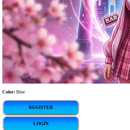
Color:
Blue
REGISTER
LOGIN