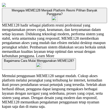
Mengapa MEME128 Menjadi Platform Resmi Pilihan Banyak
Pengguna?
MEME128 hadir sebagai platform resmi profesional yang
mengutamakan proses cepat, keamanan, dan kenyamanan dalam
setiap layanan. Didukung teknologi modern, performa sistem yang
stabil, serta antarmuka yang responsif, MEME128 memberikan
pengalaman akses yang mudah dan efisien melalui desktop maupun
perangkat seluler. Pembaruan sistem dilakukan secara berkala untuk
memastikan kualitas layanan tetap optimal dan sesuai dengan
kebutuhan pengguna.
Learn More
Bagaimana Cara Mulai Menggunakan MEME128?
Memulai penggunaan MEME128 sangat mudah. Cukup akses
platform melalui perangkat yang terhubung ke internet, kemudian
ikuti proses pendaftaran sesuai petunjuk yang tersedia. Setelah akun
berhasil dibuat, pengguna dapat langsung mengakses berbagai
layanan dengan navigasi yang sederhana, proses yang cepat, serta
sistem yang aman. Dengan desain yang modern dan responsif,
MEME128 memastikan pengalaman penggunaan tetap nyaman
kapan saja dan di mana saja.