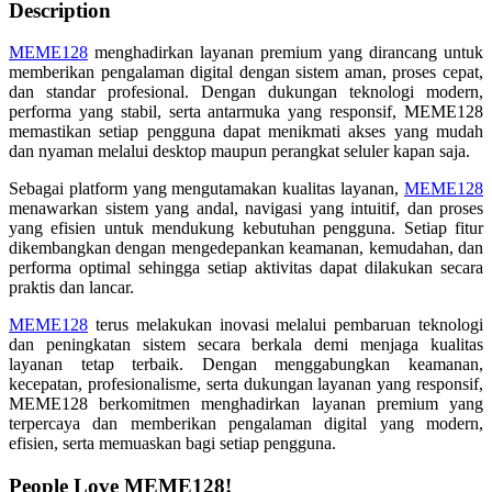
Description
MEME128
menghadirkan layanan premium yang dirancang untuk
memberikan pengalaman digital dengan sistem aman, proses cepat,
dan standar profesional. Dengan dukungan teknologi modern,
performa yang stabil, serta antarmuka yang responsif, MEME128
memastikan setiap pengguna dapat menikmati akses yang mudah
dan nyaman melalui desktop maupun perangkat seluler kapan saja.
Sebagai platform yang mengutamakan kualitas layanan,
MEME128
menawarkan sistem yang andal, navigasi yang intuitif, dan proses
yang efisien untuk mendukung kebutuhan pengguna. Setiap fitur
dikembangkan dengan mengedepankan keamanan, kemudahan, dan
performa optimal sehingga setiap aktivitas dapat dilakukan secara
praktis dan lancar.
MEME128
terus melakukan inovasi melalui pembaruan teknologi
dan peningkatan sistem secara berkala demi menjaga kualitas
layanan tetap terbaik. Dengan menggabungkan keamanan,
kecepatan, profesionalisme, serta dukungan layanan yang responsif,
MEME128 berkomitmen menghadirkan layanan premium yang
terpercaya dan memberikan pengalaman digital yang modern,
efisien, serta memuaskan bagi setiap pengguna.
People Love MEME128!