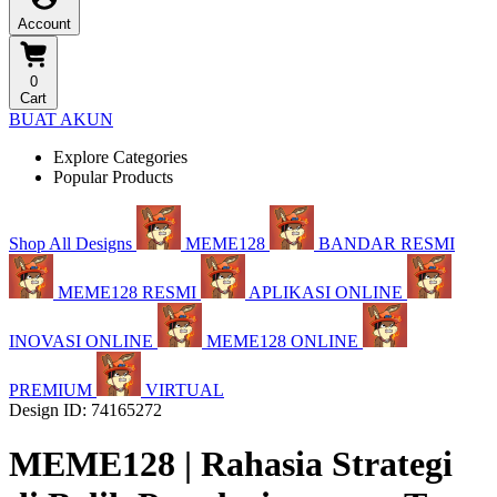
Account
0
Cart
BUAT AKUN
Explore Categories
Popular Products
Shop All Designs
MEME128
BANDAR RESMI
MEME128 RESMI
APLIKASI ONLINE
INOVASI ONLINE
MEME128 ONLINE
PREMIUM
VIRTUAL
Design ID: 74165272
MEME128 | Rahasia Strategi