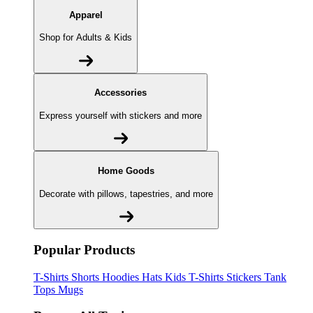
Apparel
Shop for Adults & Kids
Accessories
Express yourself with stickers and more
Home Goods
Decorate with pillows, tapestries, and more
Popular Products
T-Shirts
Shorts
Hoodies
Hats
Kids T-Shirts
Stickers
Tank
Tops
Mugs