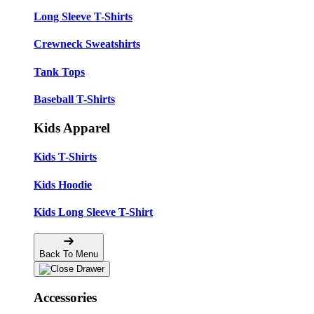
Long Sleeve T-Shirts
Crewneck Sweatshirts
Tank Tops
Baseball T-Shirts
Kids Apparel
Kids T-Shirts
Kids Hoodie
Kids Long Sleeve T-Shirt
Back To Menu
Accessories