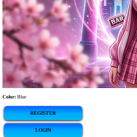
Color:
Blue
REGISTER
LOGIN