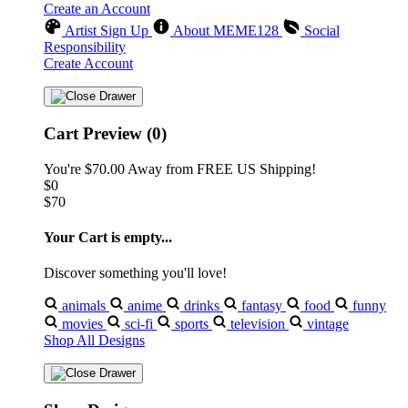
Create an Account
Artist Sign Up
About MEME128
Social
Responsibility
Create Account
Cart Preview (0)
You're
$70.00
Away from
FREE US Shipping!
$0
$70
Your Cart is empty...
Discover something you'll love!
animals
anime
drinks
fantasy
food
funny
movies
sci-fi
sports
television
vintage
Shop All Designs