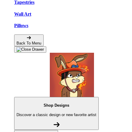
Tapestries
Wall Art
Pillows
Back To Menu
Shop Designs
Discover a classic design or new favorite artist