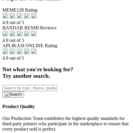
MEME128 Rating
4.9 out of 5
BANDAR RESMI Reviews
4.9 out of 5
APLIKASI ONLINE Rating
4.9 out of 5
Not what you're looking for?
Try another search.
Product Quality
Our Production Team establishes the highest quality standards for
third-party printers who participate in the marketplace to ensure that
every product sold is perfect.