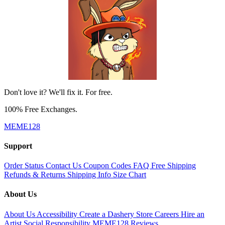
Don't love it? We'll fix it. For free.
100% Free Exchanges.
MEME128
Support
Order Status
Contact Us
Coupon Codes
FAQ
Free Shipping
Refunds & Returns
Shipping Info
Size Chart
About Us
About Us
Accessibility
Create a Dashery Store
Careers
Hire an
Artist
Social Responsibility
MEME128 Reviews