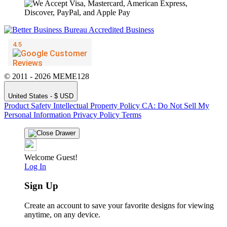
© 2011 - 2026 MEME128
United States - $ USD
Product Safety
Intellectual Property Policy
CA: Do Not Sell My
Personal Information
Privacy Policy
Terms
Welcome Guest!
Log In
Sign Up
Create an account to save your favorite designs for viewing
anytime, on any device.