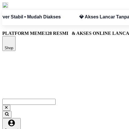
ar Tanpa Hambatan
✅ Aman & Terpercaya
PLATFORM MEME128 RESMI
& AKSES ONLINE LANC
Shop