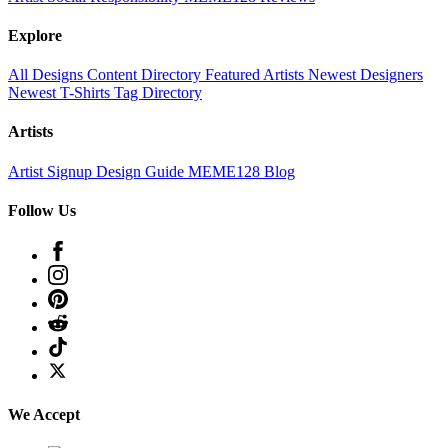
Explore
All Designs
Content Directory
Featured Artists
Newest Designers
Newest T-Shirts
Tag Directory
Artists
Artist Signup
Design Guide
MEME128 Blog
Follow Us
We Accept