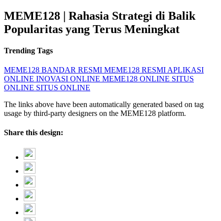
MEME128 | Rahasia Strategi di Balik
Popularitas yang Terus Meningkat
Trending Tags
MEME128
BANDAR RESMI
MEME128 RESMI
APLIKASI
ONLINE
INOVASI ONLINE
MEME128 ONLINE
SITUS
ONLINE
SITUS ONLINE
The links above have been automatically generated based on tag
usage by third-party designers on the MEME128 platform.
Share this design: