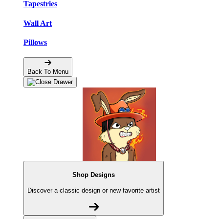
Tapestries
Wall Art
Pillows
Back To Menu
Shop Designs
Discover a classic design or new favorite artist