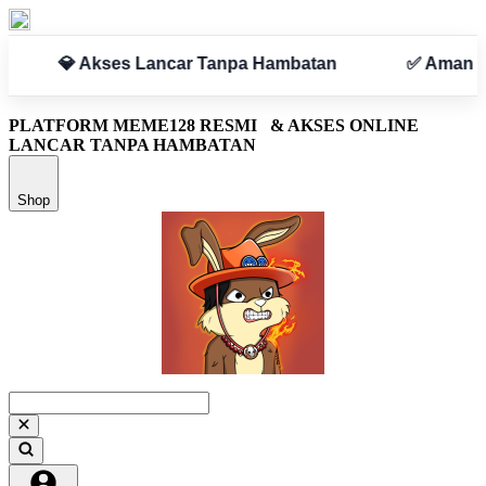
✅ Aman & Terpercaya
PLATFORM MEME128 RESMI
& AKSES ONLINE
LANCAR TANPA HAMBATAN
Shop