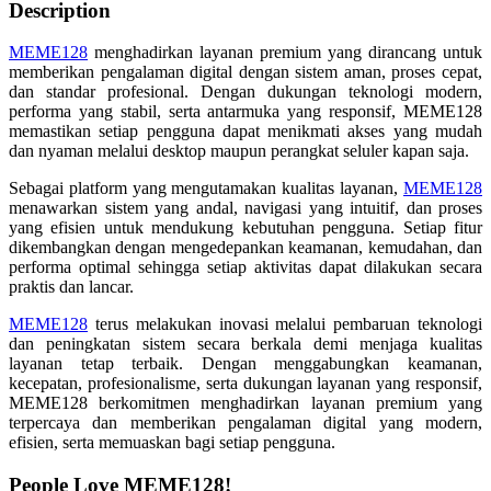
Description
MEME128
menghadirkan layanan premium yang dirancang untuk
memberikan pengalaman digital dengan sistem aman, proses cepat,
dan standar profesional. Dengan dukungan teknologi modern,
performa yang stabil, serta antarmuka yang responsif, MEME128
memastikan setiap pengguna dapat menikmati akses yang mudah
dan nyaman melalui desktop maupun perangkat seluler kapan saja.
Sebagai platform yang mengutamakan kualitas layanan,
MEME128
menawarkan sistem yang andal, navigasi yang intuitif, dan proses
yang efisien untuk mendukung kebutuhan pengguna. Setiap fitur
dikembangkan dengan mengedepankan keamanan, kemudahan, dan
performa optimal sehingga setiap aktivitas dapat dilakukan secara
praktis dan lancar.
MEME128
terus melakukan inovasi melalui pembaruan teknologi
dan peningkatan sistem secara berkala demi menjaga kualitas
layanan tetap terbaik. Dengan menggabungkan keamanan,
kecepatan, profesionalisme, serta dukungan layanan yang responsif,
MEME128 berkomitmen menghadirkan layanan premium yang
terpercaya dan memberikan pengalaman digital yang modern,
efisien, serta memuaskan bagi setiap pengguna.
People Love MEME128!