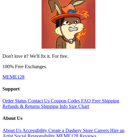
Don't love it? We'll fix it. For free.
100% Free Exchanges.
MEME128
Support
Order Status
Contact Us
Coupon Codes
FAQ
Free Shipping
Refunds & Returns
Shipping Info
Size Chart
About Us
About Us
Accessibility
Create a Dashery Store
Careers
Hire an
Artist
Social Responsibility
MEME128 Reviews