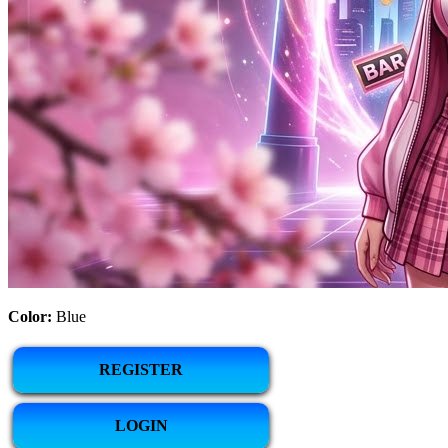
Color:
Blue
REGISTER
LOGIN