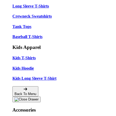
Long Sleeve T-Shirts
Crewneck Sweatshirts
Tank Tops
Baseball T-Shirts
Kids Apparel
Kids T-Shirts
Kids Hoodie
Kids Long Sleeve T-Shirt
Back To Menu
Accessories