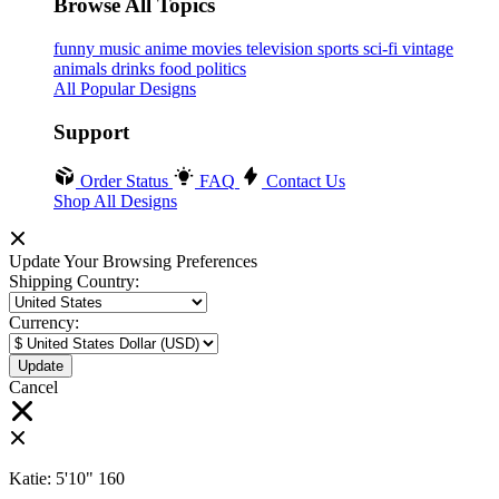
Browse All Topics
funny
music
anime
movies
television
sports
sci-fi
vintage
animals
drinks
food
politics
All Popular Designs
Support
Order Status
FAQ
Contact Us
Shop All Designs
Update Your Browsing Preferences
Shipping Country:
Currency:
Cancel
Katie:
5'10"
160