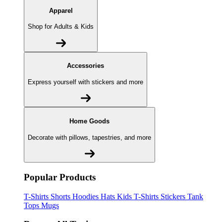
Apparel
Shop for Adults & Kids
Accessories
Express yourself with stickers and more
Home Goods
Decorate with pillows, tapestries, and more
Popular Products
T-Shirts
Shorts
Hoodies
Hats
Kids T-Shirts
Stickers
Tank
Tops
Mugs