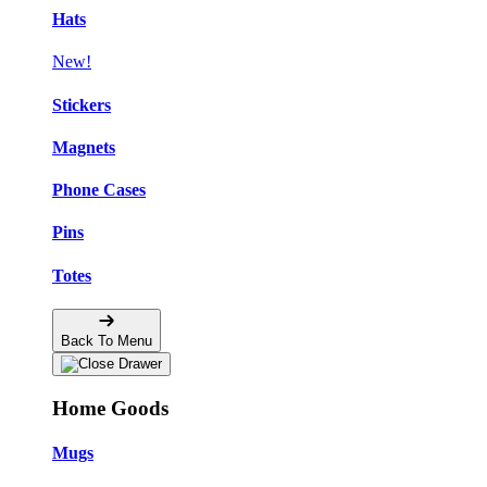
Hats
New!
Stickers
Magnets
Phone Cases
Pins
Totes
Back To Menu
Home Goods
Mugs