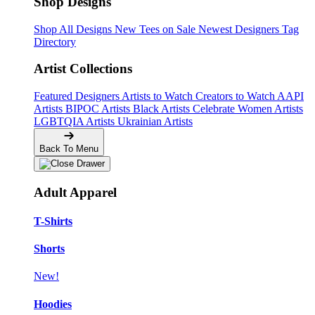
Shop Designs
Shop All Designs
New Tees on Sale
Newest Designers
Tag
Directory
Artist Collections
Featured Designers
Artists to Watch
Creators to Watch
AAPI
Artists
BIPOC Artists
Black Artists
Celebrate Women Artists
LGBTQIA Artists
Ukrainian Artists
Back To Menu
Adult Apparel
T-Shirts
Shorts
New!
Hoodies