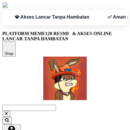
✅ Aman & Terpercaya
PLATFORM MEME128 RESMI
& AKSES ONLINE
LANCAR TANPA HAMBATAN
Shop