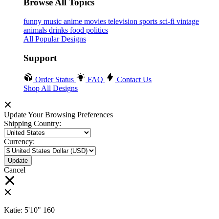
Browse All Topics
funny
music
anime
movies
television
sports
sci-fi
vintage
animals
drinks
food
politics
All Popular Designs
Support
Order Status
FAQ
Contact Us
Shop All Designs
Update Your Browsing Preferences
Shipping Country:
Currency:
Cancel
Katie:
5'10"
160