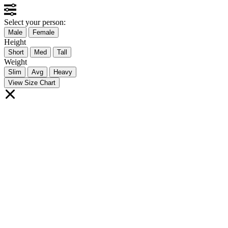
Select your person:
Male
Female
Height
Short
Med
Tall
Weight
Slim
Avg
Heavy
View Size Chart