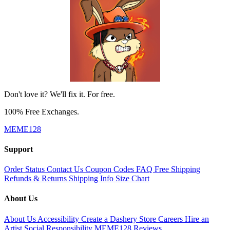
Don't love it? We'll fix it. For free.
100% Free Exchanges.
MEME128
Support
Order Status
Contact Us
Coupon Codes
FAQ
Free Shipping
Refunds & Returns
Shipping Info
Size Chart
About Us
About Us
Accessibility
Create a Dashery Store
Careers
Hire an
Artist
Social Responsibility
MEME128 Reviews