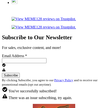
Subscribe to Our Newsletter
For sales, exclusive content, and more!
Email Address
*
By clicking Subscribe, you agree to our
Privacy Policy
and to receive our
promotional emails (opt out anytime).
You've successfully subscribed!
There was an issue subscribing, try again.