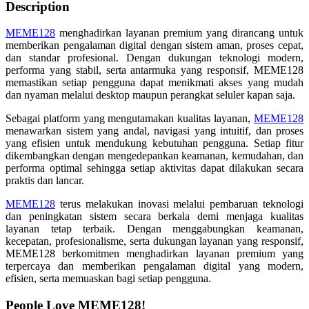
Description
MEME128
menghadirkan layanan premium yang dirancang untuk
memberikan pengalaman digital dengan sistem aman, proses cepat,
dan standar profesional. Dengan dukungan teknologi modern,
performa yang stabil, serta antarmuka yang responsif, MEME128
memastikan setiap pengguna dapat menikmati akses yang mudah
dan nyaman melalui desktop maupun perangkat seluler kapan saja.
Sebagai platform yang mengutamakan kualitas layanan,
MEME128
menawarkan sistem yang andal, navigasi yang intuitif, dan proses
yang efisien untuk mendukung kebutuhan pengguna. Setiap fitur
dikembangkan dengan mengedepankan keamanan, kemudahan, dan
performa optimal sehingga setiap aktivitas dapat dilakukan secara
praktis dan lancar.
MEME128
terus melakukan inovasi melalui pembaruan teknologi
dan peningkatan sistem secara berkala demi menjaga kualitas
layanan tetap terbaik. Dengan menggabungkan keamanan,
kecepatan, profesionalisme, serta dukungan layanan yang responsif,
MEME128 berkomitmen menghadirkan layanan premium yang
terpercaya dan memberikan pengalaman digital yang modern,
efisien, serta memuaskan bagi setiap pengguna.
People Love MEME128!