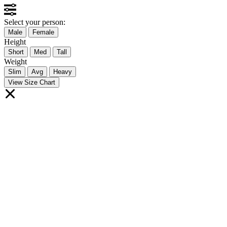
Select your person:
Male
Female
Height
Short
Med
Tall
Weight
Slim
Avg
Heavy
View Size Chart