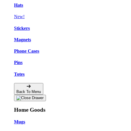
Hats
New!
Stickers
Magnets
Phone Cases
Pins
Totes
Back To Menu
Home Goods
Mugs