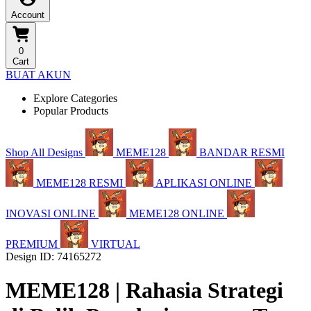
Account
0
Cart
BUAT AKUN
Explore Categories
Popular Products
Shop All Designs
MEME128
BANDAR RESMI
MEME128 RESMI
APLIKASI ONLINE
INOVASI ONLINE
MEME128 ONLINE
PREMIUM
VIRTUAL
Design ID: 74165272
MEME128 | Rahasia Strategi