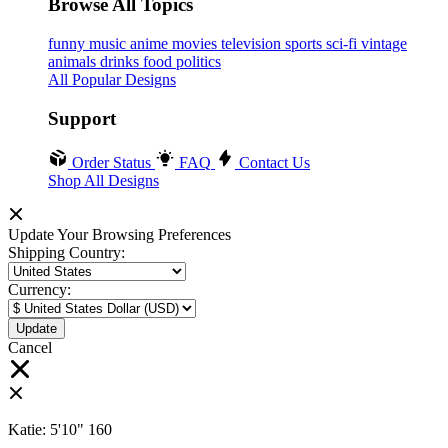
Browse All Topics
funny
music
anime
movies
television
sports
sci-fi
vintage
animals
drinks
food
politics
All Popular Designs
Support
Order Status
FAQ
Contact Us
Shop All Designs
Update Your Browsing Preferences
Shipping Country:
Currency:
Cancel
Katie:
5'10"
160