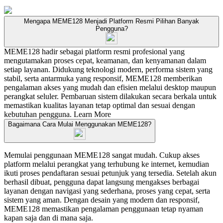
Mengapa MEME128 Menjadi Platform Resmi Pilihan Banyak
Pengguna?
MEME128 hadir sebagai platform resmi profesional yang
mengutamakan proses cepat, keamanan, dan kenyamanan dalam
setiap layanan. Didukung teknologi modern, performa sistem yang
stabil, serta antarmuka yang responsif, MEME128 memberikan
pengalaman akses yang mudah dan efisien melalui desktop maupun
perangkat seluler. Pembaruan sistem dilakukan secara berkala untuk
memastikan kualitas layanan tetap optimal dan sesuai dengan
kebutuhan pengguna.
Learn More
Bagaimana Cara Mulai Menggunakan MEME128?
Memulai penggunaan MEME128 sangat mudah. Cukup akses
platform melalui perangkat yang terhubung ke internet, kemudian
ikuti proses pendaftaran sesuai petunjuk yang tersedia. Setelah akun
berhasil dibuat, pengguna dapat langsung mengakses berbagai
layanan dengan navigasi yang sederhana, proses yang cepat, serta
sistem yang aman. Dengan desain yang modern dan responsif,
MEME128 memastikan pengalaman penggunaan tetap nyaman
kapan saja dan di mana saja.