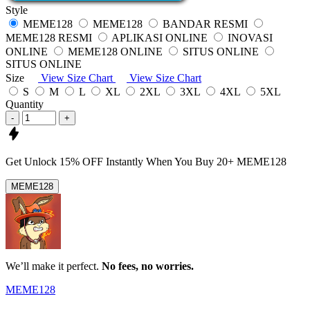
Style
MEME128
MEME128
BANDAR RESMI
MEME128 RESMI
APLIKASI ONLINE
INOVASI
ONLINE
MEME128 ONLINE
SITUS ONLINE
SITUS ONLINE
Size
View Size Chart
View Size Chart
S
M
L
XL
2XL
3XL
4XL
5XL
Quantity
-
+
Get
Unlock 15%
OFF Instantly When You Buy
20+ MEME128
MEME128
We’ll make it perfect.
No fees, no worries.
MEME128