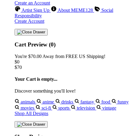
Create an Account
Artist Sign Up
About MEME128
Social
Responsibility
Create Account
Cart Preview (0)
You're
$70.00
Away from
FREE US Shipping!
$0
$70
Your Cart is empty...
Discover something you'll love!
animals
anime
drinks
fantasy
food
funny
movies
sci-fi
sports
television
vintage
Shop All Designs