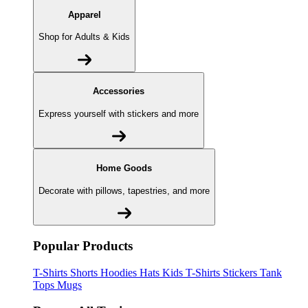
Apparel
Shop for Adults & Kids
Accessories
Express yourself with stickers and more
Home Goods
Decorate with pillows, tapestries, and more
Popular Products
T-Shirts
Shorts
Hoodies
Hats
Kids T-Shirts
Stickers
Tank
Tops
Mugs