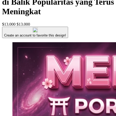
di Balik Popularitas yang Terus
Meningkat
$13.000
$13.000
Create an account to favorite this design!