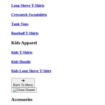
Long Sleeve T-Shirts
Crewneck Sweatshirts
Tank Tops
Baseball T-Shirts
Kids Apparel
Kids T-Shirts
Kids Hoodie
Kids Long Sleeve T-Shirt
Back To Menu
Accessories