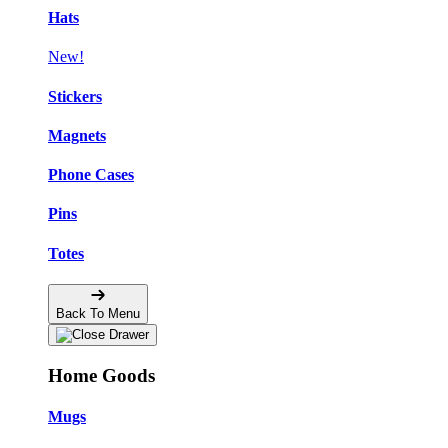
Hats
New!
Stickers
Magnets
Phone Cases
Pins
Totes
Back To Menu
Home Goods
Mugs