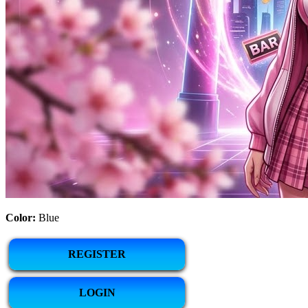
Color:
Blue
REGISTER
LOGIN