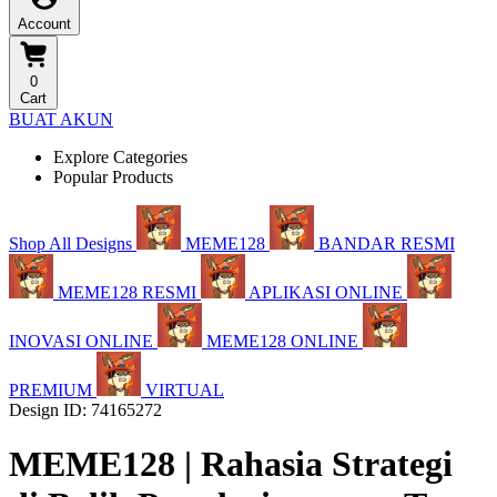
Account
0
Cart
BUAT AKUN
Explore Categories
Popular Products
Shop All Designs
MEME128
BANDAR RESMI
MEME128 RESMI
APLIKASI ONLINE
INOVASI ONLINE
MEME128 ONLINE
PREMIUM
VIRTUAL
Design ID: 74165272
MEME128 | Rahasia Strategi