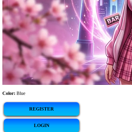
Color:
Blue
REGISTER
LOGIN