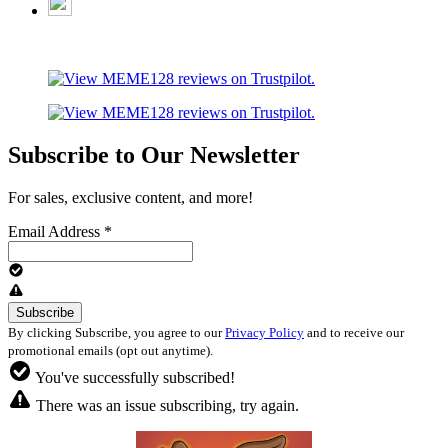
Subscribe to Our Newsletter
For sales, exclusive content, and more!
Email Address
*
By clicking Subscribe, you agree to our
Privacy Policy
and to receive our
promotional emails (opt out anytime).
You've successfully subscribed!
There was an issue subscribing, try again.