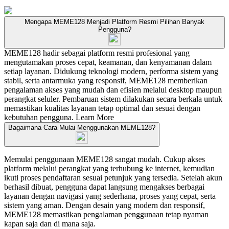
Mengapa MEME128 Menjadi Platform Resmi Pilihan Banyak
Pengguna?
MEME128 hadir sebagai platform resmi profesional yang
mengutamakan proses cepat, keamanan, dan kenyamanan dalam
setiap layanan. Didukung teknologi modern, performa sistem yang
stabil, serta antarmuka yang responsif, MEME128 memberikan
pengalaman akses yang mudah dan efisien melalui desktop maupun
perangkat seluler. Pembaruan sistem dilakukan secara berkala untuk
memastikan kualitas layanan tetap optimal dan sesuai dengan
kebutuhan pengguna.
Learn More
Bagaimana Cara Mulai Menggunakan MEME128?
Memulai penggunaan MEME128 sangat mudah. Cukup akses
platform melalui perangkat yang terhubung ke internet, kemudian
ikuti proses pendaftaran sesuai petunjuk yang tersedia. Setelah akun
berhasil dibuat, pengguna dapat langsung mengakses berbagai
layanan dengan navigasi yang sederhana, proses yang cepat, serta
sistem yang aman. Dengan desain yang modern dan responsif,
MEME128 memastikan pengalaman penggunaan tetap nyaman
kapan saja dan di mana saja.