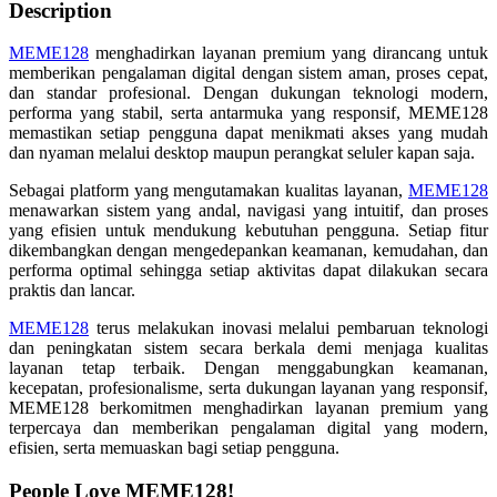
Description
MEME128
menghadirkan layanan premium yang dirancang untuk
memberikan pengalaman digital dengan sistem aman, proses cepat,
dan standar profesional. Dengan dukungan teknologi modern,
performa yang stabil, serta antarmuka yang responsif, MEME128
memastikan setiap pengguna dapat menikmati akses yang mudah
dan nyaman melalui desktop maupun perangkat seluler kapan saja.
Sebagai platform yang mengutamakan kualitas layanan,
MEME128
menawarkan sistem yang andal, navigasi yang intuitif, dan proses
yang efisien untuk mendukung kebutuhan pengguna. Setiap fitur
dikembangkan dengan mengedepankan keamanan, kemudahan, dan
performa optimal sehingga setiap aktivitas dapat dilakukan secara
praktis dan lancar.
MEME128
terus melakukan inovasi melalui pembaruan teknologi
dan peningkatan sistem secara berkala demi menjaga kualitas
layanan tetap terbaik. Dengan menggabungkan keamanan,
kecepatan, profesionalisme, serta dukungan layanan yang responsif,
MEME128 berkomitmen menghadirkan layanan premium yang
terpercaya dan memberikan pengalaman digital yang modern,
efisien, serta memuaskan bagi setiap pengguna.
People Love MEME128!