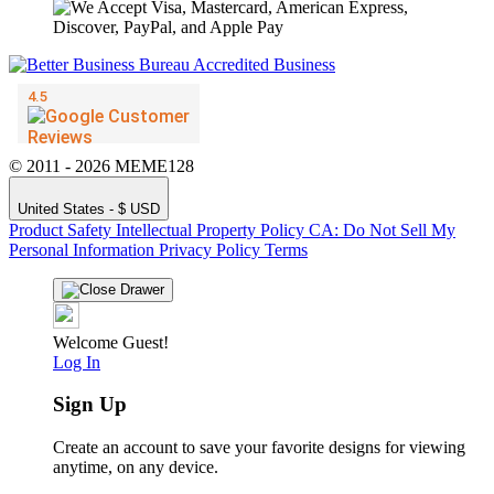
© 2011 - 2026 MEME128
United States - $ USD
Product Safety
Intellectual Property Policy
CA: Do Not Sell My
Personal Information
Privacy Policy
Terms
Welcome Guest!
Log In
Sign Up
Create an account to save your favorite designs for viewing
anytime, on any device.