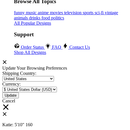
Browse All Topics
funny
music
anime
movies
television
sports
sci-fi
vintage
animals
drinks
food
politics
All Popular Designs
Support
Order Status
FAQ
Contact Us
Shop All Designs
Update Your Browsing Preferences
Shipping Country:
Currency:
Cancel
Katie:
5'10"
160