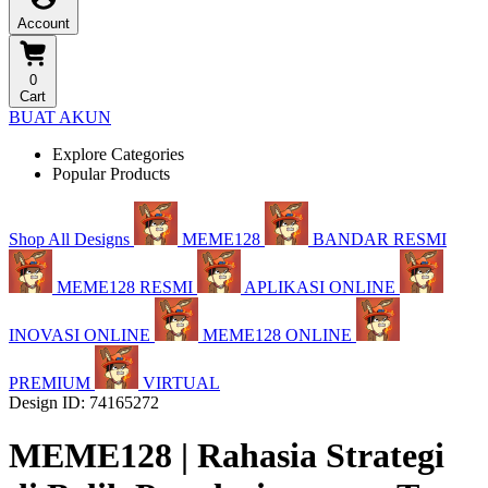
Account
0
Cart
BUAT AKUN
Explore Categories
Popular Products
Shop All Designs
MEME128
BANDAR RESMI
MEME128 RESMI
APLIKASI ONLINE
INOVASI ONLINE
MEME128 ONLINE
PREMIUM
VIRTUAL
Design ID: 74165272
MEME128 | Rahasia Strategi