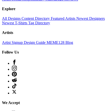
Explore
All Designs
Content Directory
Featured Artists
Newest Designers
Newest T-Shirts
Tag Directory
Artists
Artist Signup
Design Guide
MEME128 Blog
Follow Us
We Accept