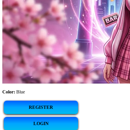
Color:
Blue
REGISTER
LOGIN