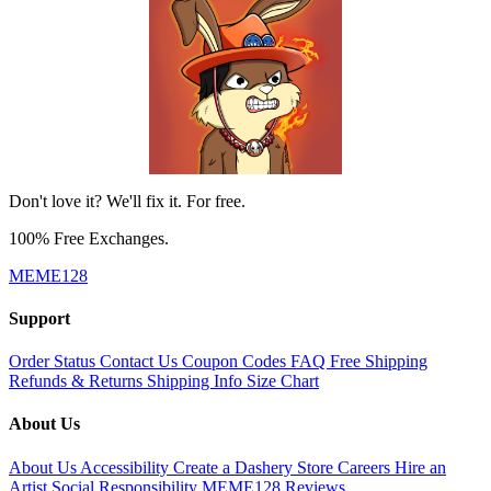
Don't love it? We'll fix it. For free.
100% Free Exchanges.
MEME128
Support
Order Status
Contact Us
Coupon Codes
FAQ
Free Shipping
Refunds & Returns
Shipping Info
Size Chart
About Us
About Us
Accessibility
Create a Dashery Store
Careers
Hire an
Artist
Social Responsibility
MEME128 Reviews