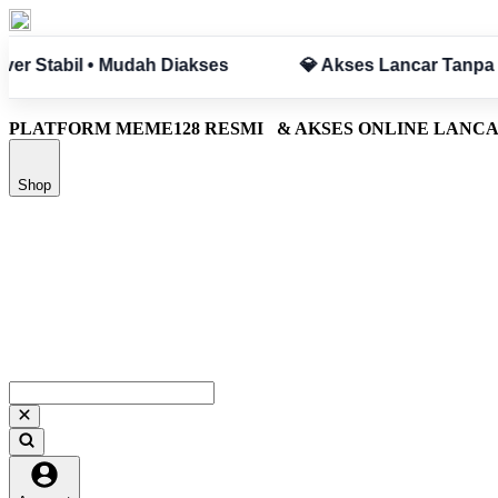
Hambatan
✅ Aman & Terpercaya
PLATFORM MEME128 RESMI
& AKSES ONLINE LANC
Shop