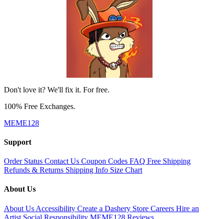
Don't love it? We'll fix it. For free.
100% Free Exchanges.
MEME128
Support
Order Status
Contact Us
Coupon Codes
FAQ
Free Shipping
Refunds & Returns
Shipping Info
Size Chart
About Us
About Us
Accessibility
Create a Dashery Store
Careers
Hire an
Artist
Social Responsibility
MEME128 Reviews