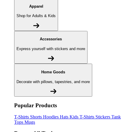
Apparel
Shop for Adults & Kids
Accessories
Express yourself with stickers and more
Home Goods
Decorate with pillows, tapestries, and more
Popular Products
T-Shirts
Shorts
Hoodies
Hats
Kids T-Shirts
Stickers
Tank
Tops
Mugs