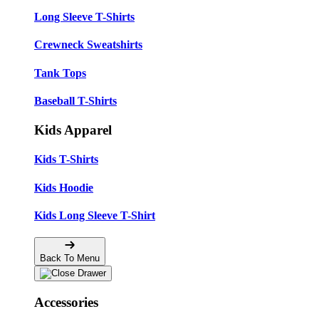
Long Sleeve T-Shirts
Crewneck Sweatshirts
Tank Tops
Baseball T-Shirts
Kids Apparel
Kids T-Shirts
Kids Hoodie
Kids Long Sleeve T-Shirt
Back To Menu
Accessories